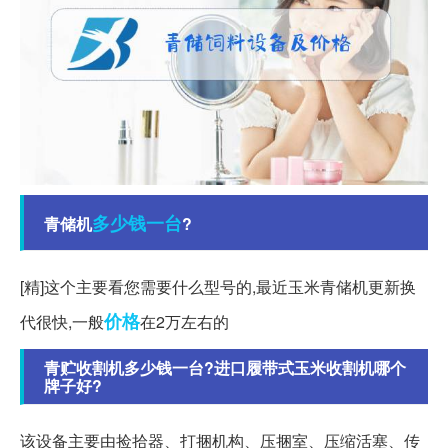
多少钱
一台
青储机
?
[精]这个主要看您需要什么型号的,最近玉米青储机更新换
价格
代很快,一般
在2万左右的
青贮收割机多少钱一台?进口履带式玉米收割机哪个
牌子好?
该设备主要由捡拾器、打捆机构、压捆室、压缩活塞、传