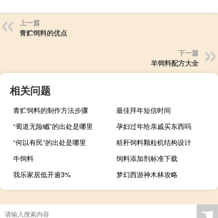
上一篇
青贮饲料的优点
下一篇
羊饲料配方大全
相关问题
青贮饲料的制作方法步骤
最佳拜年短信时间
“蜀道无险巇”的出处是哪里
孕妇过年给亲戚买东西吗
“何以有民”的出处是哪里
秸秆饲料颗粒机结构设计
牛饲料
饲料添加剂标准下载
我乐家居低开逾3%
梦幻西游神木林攻略
☚