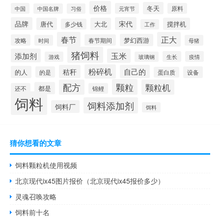
价格
冬天
中国
元宵节
原料
中国名牌
习俗
品牌
宋代
唐代
大北
搅拌机
多少钱
工作
春节
正大
梦幻西游
攻略
春节期间
时间
母猪
猪饲料
添加剂
玉米
生长
疫情
游戏
玻璃钢
粉碎机
秸秆
自己的
的人
的是
设备
蛋白质
颗粒
配方
颗粒机
都是
还不
锦鲤
饲料
饲料添加剂
饲料厂
饵料
猜你想看的文章
饲料颗粒机使用视频
北京现代ix45图片报价（北京现代ix45报价多少）
灵魂召唤攻略
饲料前十名