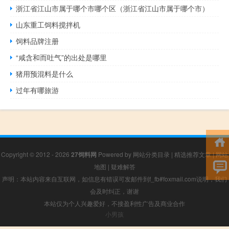
浙江省江山市属于哪个市哪个区（浙江省江山市属于哪个市）
山东重工饲料搅拌机
饲料品牌注册
“咸含和而吐气”的出处是哪里
猪用预混料是什么
过年有哪旅游
Copyright © 2012 - 2026
27饲料网
Powered by
网站分类目录
|
精选推荐文章
|
网站
地图
|
疑难解答
声明：本站内容来自互联网，如信息有错误可发邮件到f_fb#foxmail.com说明，我们
会及时纠正，谢谢
本站仅为个人兴趣爱好，不接盈利性广告及商业合作
小男孩