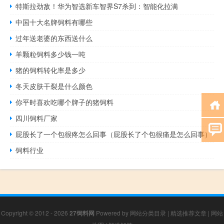
特斯拉劲敌！华为智选新车智界S7杀到：智能化拉满
中国十大名牌饲料有哪些
过年送老婆的东西送什么
羊颗粒饲料多少钱一吨
猪的饲料转化率是多少
冬天皮肤干裂是什么颜色
你平时喜欢吃哪个牌子的猪饲料
四川饲料厂家
屁股长了一个包很疼怎么回事（屁股长了个包很痛是怎么回事）
饲料行业
Copyright © 2012 - 2026
27饲料网
Powered by
网站分类目录
|
精选推荐文章
|
网站