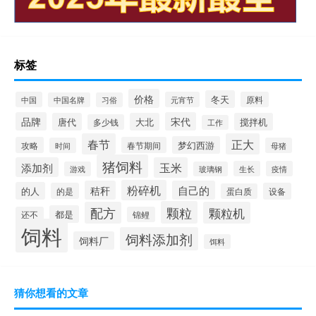
标签
价格
冬天
中国
元宵节
原料
中国名牌
习俗
品牌
宋代
唐代
大北
搅拌机
多少钱
工作
春节
正大
梦幻西游
攻略
春节期间
时间
母猪
猪饲料
添加剂
玉米
生长
疫情
游戏
玻璃钢
粉碎机
秸秆
自己的
的人
的是
设备
蛋白质
颗粒
配方
颗粒机
都是
还不
锦鲤
饲料
饲料添加剂
饲料厂
饵料
猜你想看的文章