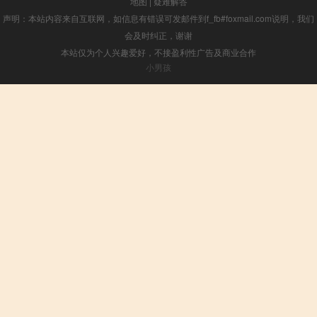
地图
|
疑难解答
声明：本站内容来自互联网，如信息有错误可发邮件到f_fb#foxmail.com说明，我们
会及时纠正，谢谢
本站仅为个人兴趣爱好，不接盈利性广告及商业合作
小男孩