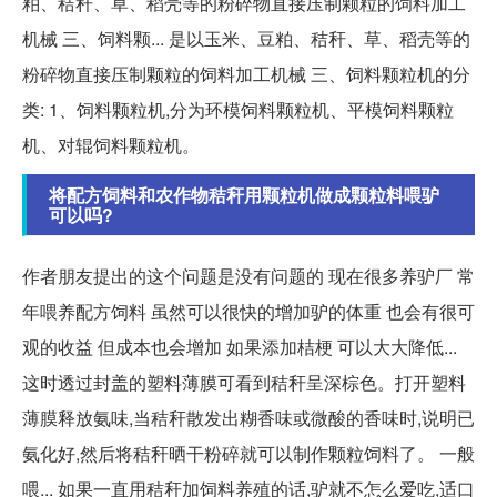
粕、秸秆、草、稻壳等的粉碎物直接压制颗粒的饲料加工
机械 三、饲料颗... 是以玉米、豆粕、秸秆、草、稻壳等的
粉碎物直接压制颗粒的饲料加工机械 三、饲料颗粒机的分
类: 1、饲料颗粒机,分为环模饲料颗粒机、平模饲料颗粒
机、对辊饲料颗粒机。
将配方饲料和农作物秸秆用颗粒机做成颗粒料喂驴
可以吗?
作者朋友提出的这个问题是没有问题的 现在很多养驴厂 常
年喂养配方饲料 虽然可以很快的增加驴的体重 也会有很可
观的收益 但成本也会增加 如果添加桔梗 可以大大降低...
这时透过封盖的塑料薄膜可看到秸秆呈深棕色。打开塑料
薄膜释放氨味,当秸秆散发出糊香味或微酸的香味时,说明已
氨化好,然后将秸秆晒干粉碎就可以制作颗粒饲料了。 一般
喂... 如果一直用秸秆加饲料养殖的话,驴就不怎么爱吃,适口