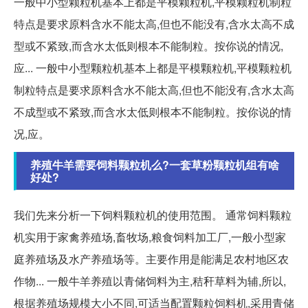
一般中小型颗粒机基本上都是平模颗粒机,平模颗粒机制粒
特点是要求原料含水不能太高,但也不能没有,含水太高不成
型或不紧致,而含水太低则根本不能制粒。按你说的情况,
应... 一般中小型颗粒机基本上都是平模颗粒机,平模颗粒机
制粒特点是要求原料含水不能太高,但也不能没有,含水太高
不成型或不紧致,而含水太低则根本不能制粒。按你说的情
况,应。
养殖牛羊需要饲料颗粒机么?一套草粉颗粒机组有啥
好处?
我们先来分析一下饲料颗粒机的使用范围。 通常饲料颗粒
机实用于家禽养殖场,畜牧场,粮食饲料加工厂,一般小型家
庭养殖场及水产养殖场等。主要作用是能满足农村地区农
作物... 一般牛羊养殖以青储饲料为主,秸秆草料为辅,所以,
根据养殖场规模大小不同,可适当配置颗粒饲料机,采用青储