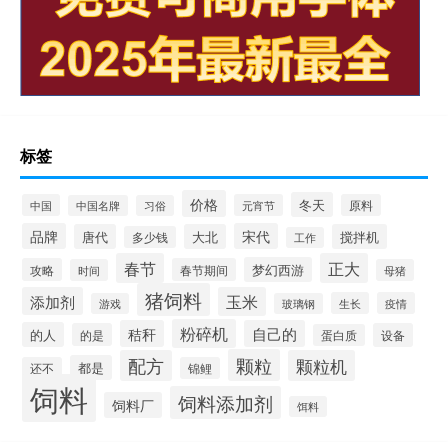
标签
价格
冬天
中国
元宵节
原料
中国名牌
习俗
品牌
宋代
唐代
大北
搅拌机
多少钱
工作
春节
正大
梦幻西游
攻略
春节期间
时间
母猪
猪饲料
添加剂
玉米
生长
疫情
游戏
玻璃钢
粉碎机
秸秆
自己的
的人
的是
设备
蛋白质
颗粒
配方
颗粒机
都是
还不
锦鲤
饲料
饲料添加剂
饲料厂
饵料