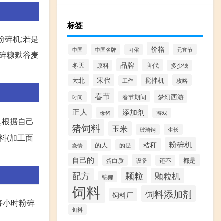
标签
粉碎机;若是
价格
中国
元宵节
中国名牌
习俗
粉碎糠麸谷麦
品牌
冬天
唐代
原料
多少钱
宋代
大北
搅拌机
攻略
工作
春节
梦幻西游
春节期间
时间
正大
添加剂
母猪
游戏
,根据自己
猪饲料
玉米
生长
玻璃钢
料(加工面
粉碎机
秸秆
的人
的是
疫情
自己的
都是
设备
蛋白质
还不
颗粒
配方
颗粒机
锦鲤
饲料
饲料添加剂
饲料厂
每小时粉碎
饵料