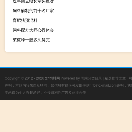
过年回去给长辈买点啥
饲料酶制剂前十名厂家
育肥猪预混料
饲料配方大师心得体会
茱萸峰一般多久爬完
Copyright © 2012 - 2026
27饲料网
Powered by
网站分类目录
|
精选推荐文章
|
网
声明：本站内容来自互联网，如信息有错误可发邮件到f_fb#foxmail.com说明
本站仅为个人兴趣爱好，不接盈利性广告及商业合作