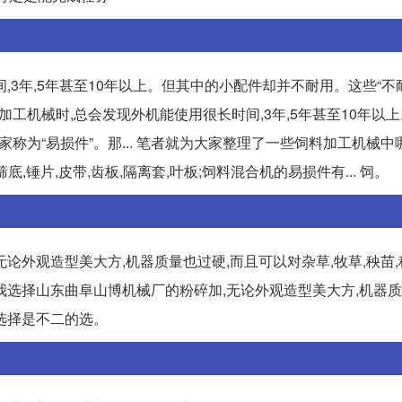
3年,5年甚至10年以上。但其中的小配件却并不耐用。这些“不
料加工机械时,总会发现外机能使用很长时间,3年,5年甚至10年以
称为“易损件”。那... 笔者就为大家整理了一些饲料加工机械中
,锤片,皮带,齿板,隔离套,叶板;饲料混合机的易损件有... 饲。
外观造型美大方,机器质量也过硬,而且可以对杂草,牧草,秧苗,
机我选择山东曲阜山博机械厂的粉碎加,无论外观造型美大方,机器质
信选择是不二的选。