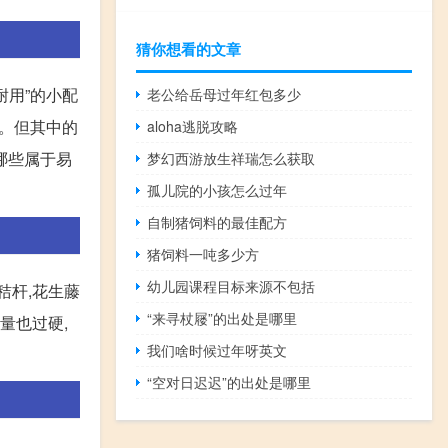
猜你想看的文章
耐用”的小配
老公给岳母过年红包多少
上。但其中的
aloha逃脱攻略
哪些属于易
梦幻西游放生祥瑞怎么获取
孤儿院的小孩怎么过年
自制猪饲料的最佳配方
猪饲料一吨多少方
幼儿园课程目标来源不包括
秸杆,花生藤
“来寻杖屦”的出处是哪里
量也过硬,
我们啥时候过年呀英文
“空对日迟迟”的出处是哪里