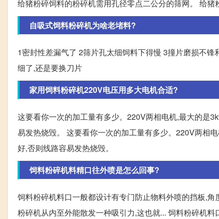
给猪粉碎饲料的粉碎机需用孔径零点二公分的筛网。 给猪
自吸式饲料粉碎机为啥老堵料?
1密封性差漏气了 2筛片孔太细饲料下得慢 3撞片磨损不锋
细了,还是要换刀片
家用饲料粉碎机220V电压用多大电机合适?
这要看你一次的加工量有多少。220V两相电机,最大的是3k
易发热烧毁。 这要看你一次的加工量有多少。220V两相电机
好,否则线路容易发热烧毁。
饲料粉碎机料精口往外喷是怎么回事?
饲料粉碎机料口一般都设计有专门防止物料外喷的挡板,角
粉碎机从内至外能散发一种吸引力,这也就... 饲料粉碎机