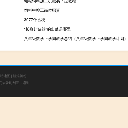
颗粒饲料加工机械易下拉教程
饲料中控工岗位职责
3077什么梗
“长鞭赴狭斜”的出处是哪里
八年级数学上学期教学总结（八年级数学上学期教学计划）
站地图
|
疑难解答
，我们会及时纠正，谢谢