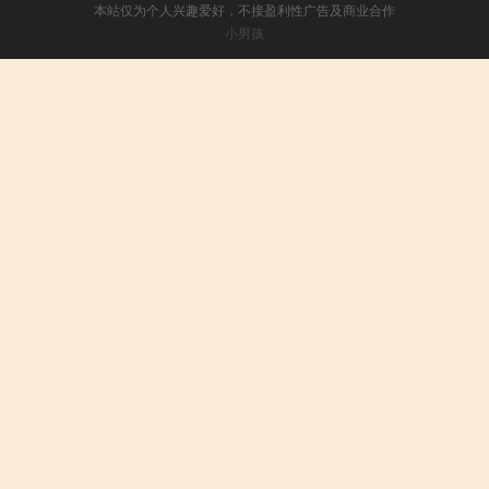
本站仅为个人兴趣爱好，不接盈利性广告及商业合作
小男孩