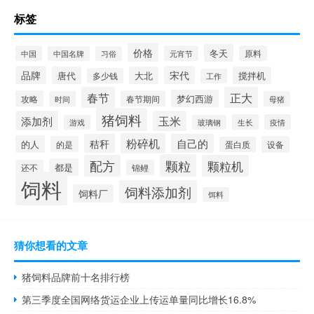
标签
价格
冬天
中国
元宵节
原料
中国名牌
习俗
品牌
宋代
唐代
大北
搅拌机
多少钱
工作
春节
正大
梦幻西游
攻略
春节期间
时间
母猪
猪饲料
添加剂
玉米
生长
疫情
游戏
玻璃钢
粉碎机
秸秆
自己的
的人
的是
设备
蛋白质
颗粒
配方
颗粒机
都是
还不
锦鲤
饲料
饲料添加剂
饲料厂
饵料
猜你想看的文章
猪饲料品牌前十名排行榜
第三季度全国网络货运企业上传运单量同比增长16.8%