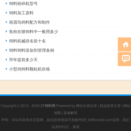
饲料粉碎机型号
饲料加工原料
画眉鸟饲料配方和制作
鱼粉在猪饲料中一般用多少
饲料机械排名前十名
饲料饲料添加剂管理条例
拜年提前多少天
小型鸡饲料颗粒机价格
Copyright © 2012 - 2026
27饲料网
Powered by
网站分类目录
|
精选推荐文章
|
网站
地图
|
疑难解答
声明：本站内容来自互联网，如信息有错误可发邮件到f_fb#foxmail.com说明，我们
会及时纠正，谢谢