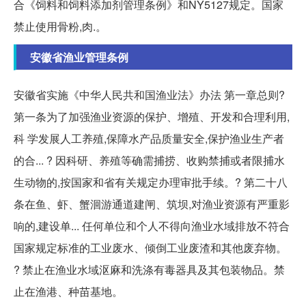
合《饲料和饲料添加剂管理条例》和NY5127规定。国家
禁止使用骨粉,肉.。
安徽省渔业管理条例
安徽省实施《中华人民共和国渔业法》办法 第一章总则?
第一条为了加强渔业资源的保护、增殖、开发和合理利用,
科 学发展人工养殖,保障水产品质量安全,保护渔业生产者
的合... ? 因科研、养殖等确需捕捞、收购禁捕或者限捕水
生动物的,按国家和省有关规定办理审批手续。? 第二十八
条在鱼、虾、蟹洄游通道建闸、筑坝,对渔业资源有严重影
响的,建设单... 任何单位和个人不得向渔业水域排放不符合
国家规定标准的工业废水、倾倒工业废渣和其他废弃物。
? 禁止在渔业水域沤麻和洗涤有毒器具及其包装物品。禁
止在渔港、种苗基地。