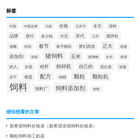
标签
价格
冬天
中国
元宵节
原料
中国名牌
习俗
品牌
宋代
唐代
大北
搅拌机
多少钱
工作
春节
正大
梦幻西游
攻略
春节期间
时间
母猪
猪饲料
添加剂
玉米
生长
疫情
游戏
玻璃钢
粉碎机
秸秆
自己的
的人
的是
设备
蛋白质
颗粒
配方
颗粒机
都是
还不
锦鲤
饲料
饲料添加剂
饲料厂
饵料
猜你想看的文章
新希望饲料价格表（新希望浓缩饲料价格表）
颗粒饲料加工机器