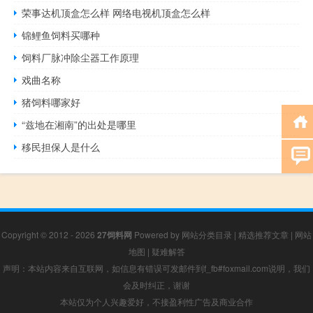
荣事达机顶盒怎么样 网络电视机顶盒怎么样
锦鲤鱼饲料买哪种
饲料厂脉冲除尘器工作原理
戏曲名称
猪饲料哪家好
“兹地在湘南”的出处是哪里
移民担保人是什么
Copyright © 2012 - 2026
27饲料网
Powered by
网站分类目录
|
精选推荐文章
|
网站
地图
|
疑难解答
声明：本站内容来自互联网，如信息有错误可发邮件到f_fb#foxmail.com说明，我们
会及时纠正，谢谢
本站仅为个人兴趣爱好，不接盈利性广告及商业合作