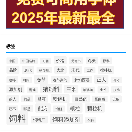
标签
价格
冬天
中国
元宵节
原料
中国名牌
习俗
品牌
宋代
唐代
大北
搅拌机
多少钱
工作
春节
正大
梦幻西游
攻略
春节期间
时间
母猪
猪饲料
添加剂
玉米
生长
疫情
游戏
玻璃钢
粉碎机
秸秆
自己的
的人
的是
设备
蛋白质
颗粒
配方
颗粒机
都是
还不
锦鲤
饲料
饲料添加剂
饲料厂
饵料