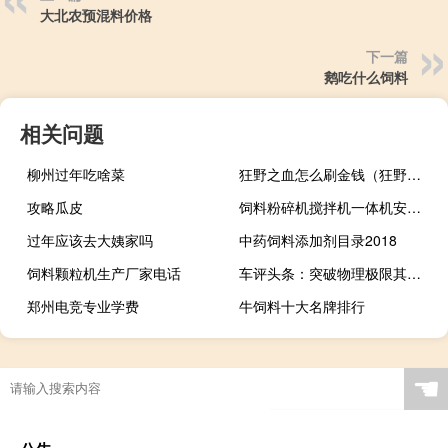
大北农预混料价格
下一篇
鹅吃什么饲料
相关问题
柳州过年吃啥菜
狂野之血怎么刷金钱（狂野之血最新刷金钱方法 快吧手游）
攻略瓜皮
饲料粉碎机搅拌机一体机安装视频
过年应该去大姨家吗
中药饲料添加剂目录2018
饲料颗粒机生产厂家电话
车评头条：突破物理极限其实很简单 体验奥迪冰雪嘉年华
郑州电竞专业学费
牛饲料十大名牌排行
☚