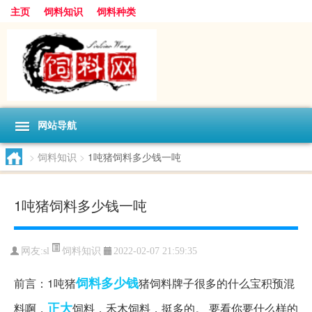
主页
饲料知识
饲料种类
网站导航
>
饲料知识
>
1吨猪饲料多少钱一吨
1吨猪饲料多少钱一吨
饲料知识
网友:
sl
2022-02-07 21:59:35
饲料
多少钱
前言：1吨猪
猪饲料牌子很多的什么宝积预混
正大
料啊，
饲料，禾木饲料，挺多的。 要看你要什么样的