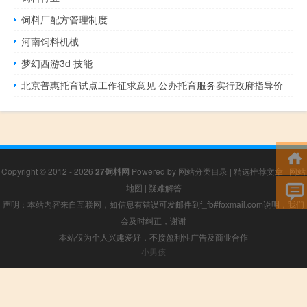
饲料厂配方管理制度
河南饲料机械
梦幻西游3d 技能
北京普惠托育试点工作征求意见 公办托育服务实行政府指导价
Copyright © 2012 - 2026
27饲料网
Powered by
网站分类目录
|
精选推荐文章
|
网站
地图
|
疑难解答
声明：本站内容来自互联网，如信息有错误可发邮件到f_fb#foxmail.com说明，我们
会及时纠正，谢谢
本站仅为个人兴趣爱好，不接盈利性广告及商业合作
小男孩