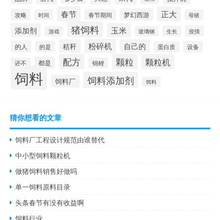
春节
正大
梦幻西游
攻略
春节期间
时间
母猪
猪饲料
添加剂
玉米
生长
疫情
游戏
玻璃钢
粉碎机
秸秆
自己的
的人
的是
设备
蛋白质
颗粒
配方
颗粒机
都是
还不
锦鲤
饲料
饲料添加剂
饲料厂
饵料
猜你想看的文章
饲料厂工程设计规范由谁替代
中小型饲料颗粒机
做猪饲料销售好做吗
单一饲料原料目录
头条春节有没有收益啊
饲料行业