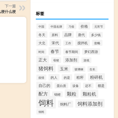
下一篇
么梗什么梗
标签
价格
中国
元宵节
中国名牌
习俗
品牌
冬天
唐代
原料
多少钱
宋代
大北
搅拌机
攻略
工作
春节
梦幻西游
春节期间
时间
正大
添加剂
母猪
游戏
猪饲料
玉米
生长
玻璃钢
粉碎机
秸秆
的人
的是
疫情
自己的
都是
设备
蛋白质
还不
颗粒
配方
颗粒机
锦鲤
饲料
饲料添加剂
饲料厂
饵料