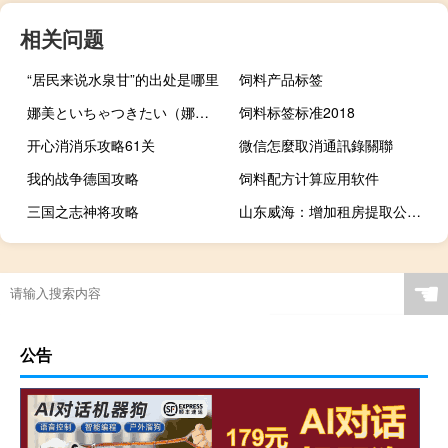
相关问题
“居民来说水泉甘”的出处是哪里
饲料产品标签
娜美といちゃつきたい（娜美洗澡去掉雾图片）
饲料标签标准2018
开心消消乐攻略61关
微信怎麼取消通訊錄關聯
我的战争德国攻略
饲料配方计算应用软件
三国之志神将攻略
山东威海：增加租房提取公积金频次放宽离职提取时限
☚
公告