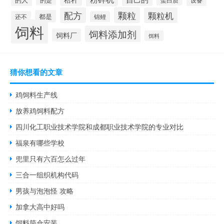
颗粒
配方
颗粒机
都是
还不
锦鲤
饲料
饲料添加剂
饲料厂
饵料
猜你想看的文章
鸡饲料生产线
放养鸡饲料配方
四川化工职业技术学院和成都职业技术学院的专业对比
福泉有哪些学校
兜里只有六百怎么过年
三合一组织机构代码
男孩与泡泡怪 攻略
加拿大高中好吗
饲料筒仓安装