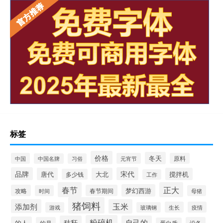
标签
价格
冬天
中国
元宵节
原料
中国名牌
习俗
品牌
宋代
唐代
大北
搅拌机
多少钱
工作
春节
正大
梦幻西游
攻略
春节期间
时间
母猪
猪饲料
添加剂
玉米
生长
疫情
游戏
玻璃钢
粉碎机
秸秆
自己的
的人
的是
设备
蛋白质