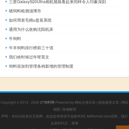
三星GalaxyS20Ultra相机规格看起来同样令人印象深刻
猪饲料检测淄博市
如何用老毛桃u盘装系统
通用为什么收购沈阳机床
牛饲料
牛羊饲料排行榜前三十强
我们啥时候过年呀英文
饲料添加剂管理条例新增的管理制度
Copyright © 2012 - 2026
27饲料网
Powered by
网站分类目录
|
精选推荐文章
|
网站
地图
|
疑难解答
声明：本站内容来自互联网，如信息有错误可发邮件到f_fb#foxmail.com说明，我们
会及时纠正，谢谢