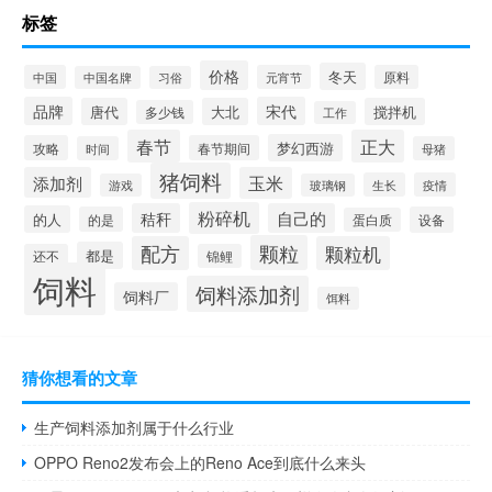
标签
价格
冬天
中国
元宵节
原料
中国名牌
习俗
品牌
宋代
唐代
大北
搅拌机
多少钱
工作
春节
正大
梦幻西游
攻略
春节期间
时间
母猪
猪饲料
添加剂
玉米
生长
疫情
游戏
玻璃钢
粉碎机
秸秆
自己的
的人
的是
设备
蛋白质
颗粒
配方
颗粒机
都是
还不
锦鲤
饲料
饲料添加剂
饲料厂
饵料
猜你想看的文章
生产饲料添加剂属于什么行业
OPPO Reno2发布会上的Reno Ace到底什么来头