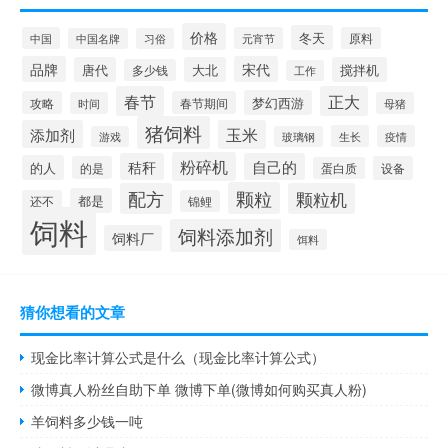
价格
冬天
中国
元宵节
原料
中国名牌
习俗
品牌
宋代
唐代
大北
搅拌机
多少钱
工作
春节
正大
梦幻西游
攻略
春节期间
时间
母猪
猪饲料
添加剂
玉米
生长
疫情
游戏
玻璃钢
粉碎机
秸秆
自己的
的人
的是
设备
蛋白质
颗粒
配方
颗粒机
都是
还不
锦鲤
饲料
饲料添加剂
饲料厂
饵料
猜你想看的文章
现金比率计算公式是什么（现金比率计算公式）
微博真人粉丝自助下单 微博下单(微博如何购买真人粉)
羊饲料多少钱一吨