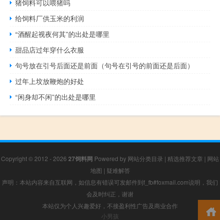
猪饲料可以喂猪吗
给饲料厂供玉米的利润
“酒醒起视夜何其”的出处是哪里
甜品店过年穿什么衣服
句号放在引号后面还是前面（句号在引号的前面还是后面）
过年上坟放鞭炮的好处
“闲身却不闲”的出处是哪里
Copyright © 2012 - 2026
27饲料网
Powered by
网站分类目录
|
精选推荐文章
|
网站
地图
|
疑难解答
声明：本站内容来自互联网，如信息有错误可发邮件到f_fb#foxmail.com说明，我们
会及时纠正，谢谢
本站仅为个人兴趣爱好，不接盈利性广告及商业合作
小男孩