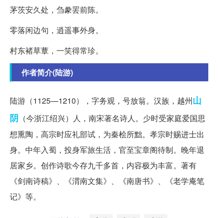
茅茨安久处，刍豢罢前陈。
零落闲边句，逍遥事外身。
村东褚草蕈，一笑得常珍。
作者简介(陆游)
山
陆游（1125—1210），字务观，号放翁。汉族，越州
阴
（今浙江绍兴）人，南宋著名诗人。少时受家庭爱国思
想熏陶，高宗时应礼部试，为秦桧所黜。孝宗时赐进士出
身。中年入蜀，投身军旅生活，官至宝章阁待制。晚年退
居家乡。创作诗歌今存九千多首，内容极为丰富。著有
《剑南诗稿》、《渭南文集》、《南唐书》、《老学庵笔
记》等。