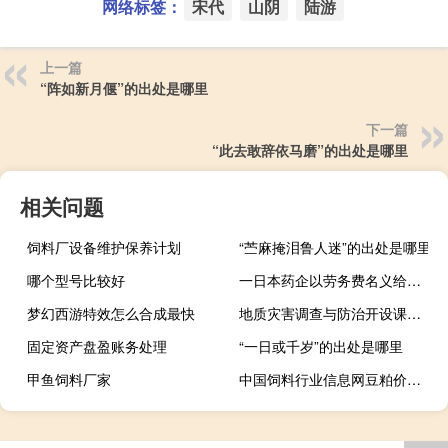
网络标签：
宋代
山阴
陆游
上一篇
“阵如新月偃”的出处是哪里
下一篇
“此去敢辞依马磨”的出处是哪里
相关问题
饲料厂设备维护保养计划
“苎麻掩泪鲁人迷”的出处是哪里
哪个型号比较好
一日本药企以劳务费名义给付三甲医院医师2.4万 被罚90万
梦幻西游特效怎么合成最快
地质灾害调查与防治开设课程有哪些
固定资产盘盈账务处理
“一日或千岁”的出处是哪里
甲鱼饲料厂家
中国饲料行业信息网豆粕价格手机网