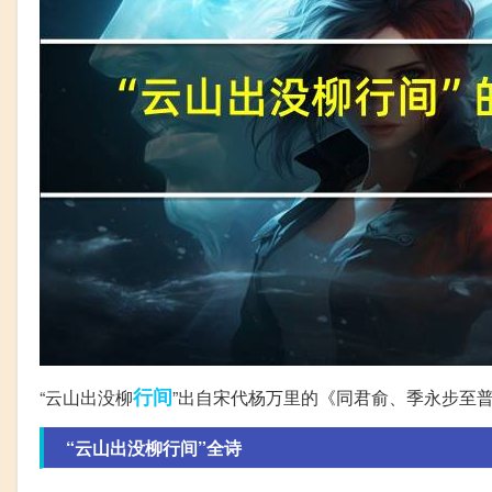
行间
“云山出没柳
”出自宋代杨万里的《同君俞、季永步至
“云山出没柳行间”全诗