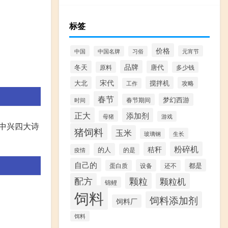
标签
价格
中国
元宵节
中国名牌
习俗
品牌
冬天
唐代
原料
多少钱
宋代
大北
搅拌机
攻略
工作
春节
梦幻西游
春节期间
时间
正大
添加剂
母猪
游戏
中兴四大诗
猪饲料
玉米
生长
玻璃钢
粉碎机
秸秆
的人
的是
疫情
自己的
都是
设备
蛋白质
还不
颗粒
配方
颗粒机
锦鲤
饲料
饲料添加剂
饲料厂
饵料