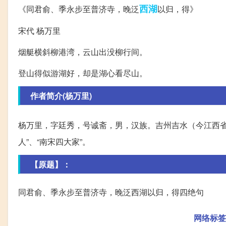
西湖
《同君俞、季永步至普济寺，晚泛
以归，得》
宋代 杨万里
烟艇横斜柳港湾，云山出没柳行间。
登山得似游湖好，却是湖心看尽山。
作者简介(杨万里)
杨万里，字廷秀，号诚斋，男，汉族。吉州吉水（今江西
人”、“南宋四大家”。
【原题】：
同君俞、季永步至普济寺，晚泛西湖以归，得四绝句
网络标签