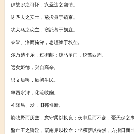
伊故乡之可怀，疚圣达之幽情。
矧匹夫之安土，邈投身于镐京。
犹犬马之恋主，窃託慕于阙庭。
眷鞏、洛而掩涕，思纏緜于坟茔。
尔乃越平乐，过街邮；秣马皐门，税驾西周。
远矣姬德，兴自高辛。
思文后稷，厥初生民。
率西水浒，化流岐豳。
祚隆昌、发，旧邦惟新。
旋牧野而历兹，愈守柔以执竞；夜申旦而不寐，憂天保之
鉴亡王之骄淫，竄南巢以投命；坐积薪以待然，方指日而