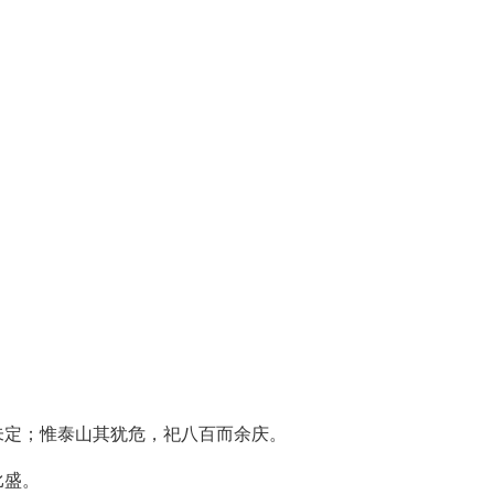
未定；惟泰山其犹危，祀八百而余庆。
比盛。