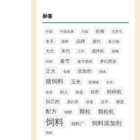
标签
价格
中国
元宵节
中国名牌
习俗
品牌
冬天
唐代
原料
多少钱
宋代
大北
搅拌机
攻略
工作
春节
梦幻西游
春节期间
时间
正大
添加剂
母猪
游戏
猪饲料
玉米
生长
玻璃钢
粉碎机
秸秆
的人
的是
疫情
自己的
都是
设备
蛋白质
还不
颗粒
配方
颗粒机
锦鲤
饲料
饲料添加剂
饲料厂
饵料