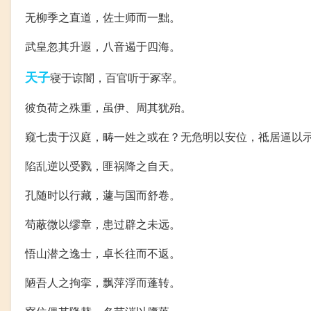
无柳季之直道，佐士师而一黜。
武皇忽其升遐，八音遏于四海。
天子
寝于谅闇，百官听于冢宰。
彼负荷之殊重，虽伊、周其犹殆。
窥七贵于汉庭，畴一姓之或在？无危明以安位，祗居逼以
陷乱逆以受戮，匪祸降之自天。
孔随时以行藏，蘧与国而舒卷。
苟蔽微以缪章，患过辟之未远。
悟山潜之逸士，卓长往而不返。
陋吾人之拘挛，飘萍浮而蓬转。