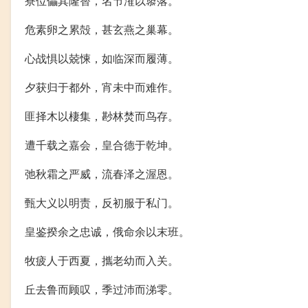
寮位儡其隆替，名节漼以隳落。
危素卵之累殻，甚玄燕之巢幕。
心战惧以兢悚，如临深而履薄。
夕获归于都外，宵未中而难作。
匪择木以棲集，尠林焚而鸟存。
遭千载之嘉会，皇合德于乾坤。
弛秋霜之严威，流春泽之渥恩。
甄大义以明责，反初服于私门。
皇鉴揆余之忠诚，俄命余以末班。
牧疲人于西夏，攜老幼而入关。
丘去鲁而顾叹，季过沛而涕零。