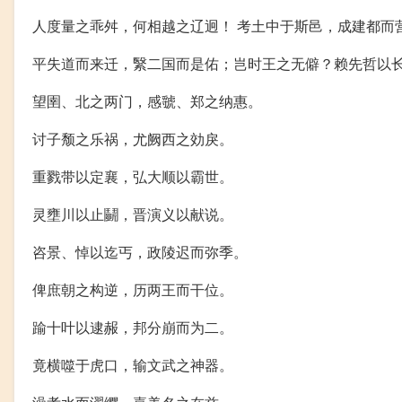
人度量之乖舛，何相越之辽迥！ 考土中于斯邑，成建都而
平失道而来迁，繄二国而是佑；岂时王之无僻？赖先哲以
望圉、北之两门，感虢、郑之纳惠。
讨子颓之乐祸，尤阙西之効戾。
重戮带以定襄，弘大顺以霸世。
灵壅川以止鬭，晋演义以献说。
咨景、悼以迄丐，政陵迟而弥季。
俾庶朝之构逆，历两王而干位。
踰十叶以逮赧，邦分崩而为二。
竟横噬于虎口，输文武之神器。