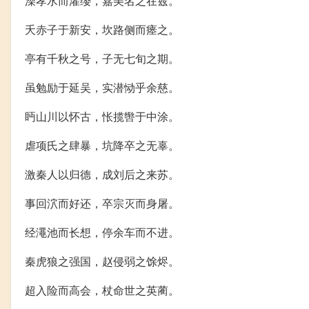
澡孝水而濯缨，嘉美名之在兹。
夭赤子于新安，坎路侧而瘗之。
亭有千秋之号，子无七旬之期。
虽勉励于延吴，实潜恸乎余慈。
眄山川以怀古，怅揽辔于中涂。
虐项氏之肆暴，坑降卒之无辜。
激秦人以归德，成刘后之来苏。
事回泬而好还，卒宗灭而身屠。
经澠池而长想，停余车而不进。
秦虎狼之强国，赵侵弱之馀烬。
超入险而高会，杖命世之英蔺。