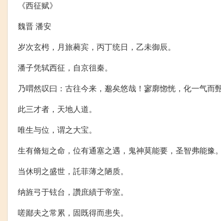
《西征赋》
魏晋 潘安
岁次玄枵，月旅蕤宾，丙丁统日，乙未御辰。
潘子凭轼西征，自京徂秦。
乃喟然叹曰：古往今来，邈矣悠哉！寥廓惚恍，化一气而
此三才者，天地人道。
唯生与位，谓之大宝。
生有脩短之命，位有通塞之遇，鬼神莫能要，圣智弗能豫
当休明之盛世，託菲薄之陋质。
纳旌弓于铉台，讚庶績于帝室。
嗟鄙夫之常累，固既得而患失。