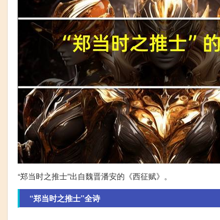
“郑当时之推士”出自魏晋潘安的《西征赋》。
“郑当时之推士”全诗