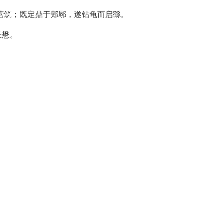
营筑；既定鼎于郏鄏，遂钻龟而启繇。
长懋。