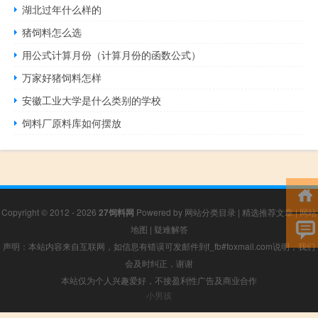
湖北过年什么样的
猪饲料怎么选
用公式计算月份（计算月份的函数公式）
万家好猪饲料怎样
安徽工业大学是什么类别的学校
饲料厂原料库如何摆放
Copyright © 2012 - 2026
27饲料网
Powered by
网站分类目录
|
精选推荐文章
|
网站
地图
|
疑难解答
声明：本站内容来自互联网，如信息有错误可发邮件到f_fb#foxmail.com说明，我们
会及时纠正，谢谢
本站仅为个人兴趣爱好，不接盈利性广告及商业合作
小男孩