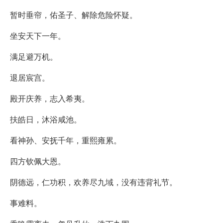
暂时垂帘，佑圣子、解除危险怀疑。
坐安天下一年。
满足避万机。
退居宸宫。
殿开庆养，志入希夷。
扶皓日，沐浴咸池。
看神孙、安抚千年，重熙雍累。
四方钦佩大恩。
阴德远，仁功积，欢养尽九域，没有违背礼节。
事难料。