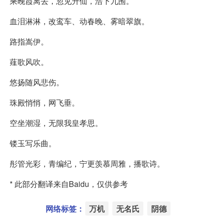
乘晚霞离去，忽见升仙，浩下九围。
血泪淋淋，改鸾车、动春晚、雾暗翠旗。
路指嵩伊。
薤歌风吹。
悠扬随风悲伤。
珠殿悄悄，网飞垂。
空坐潮湿，无限我皇孝思。
镂玉写乐曲。
彤管光彩，青编纪，宁更羡慕周雅，播歌诗。
* 此部分翻译来自Baidu，仅供参考
网络标签：
万机
无名氏
阴德