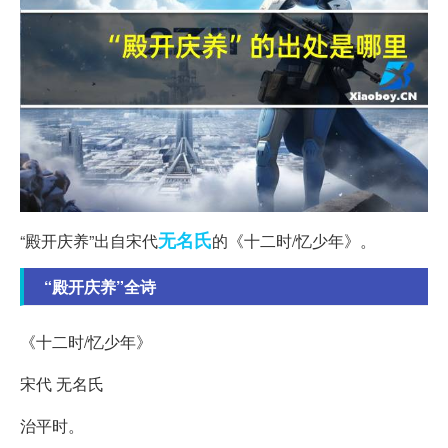
无名氏
“殿开庆养”出自宋代
的《十二时/忆少年》。
“殿开庆养”全诗
《十二时/忆少年》
宋代 无名氏
治平时。