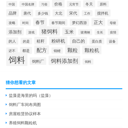
价格
冬天
中国
元宵节
原料
中国名牌
习俗
品牌
宋代
唐代
大北
搅拌机
多少钱
工作
春节
正大
梦幻西游
攻略
春节期间
时间
母猪
猪饲料
添加剂
玉米
生长
疫情
游戏
玻璃钢
粉碎机
秸秆
自己的
的人
的是
设备
蛋白质
颗粒
配方
颗粒机
都是
还不
锦鲤
饲料
饲料添加剂
饲料厂
饵料
猜你想看的文章
盐藻是海里的吗（盐藻）
饲料厂车间布局图
房屋租赁协议样本
养殖饲料颗粒机