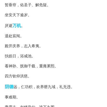
暂垂帘，佑圣子、解危疑。
坐安天下逾岁。
万机
厌避
。
退处宸闱。
殿开庆养，志入希夷。
扶皓日，浴咸池。
看神孙、抚御千载，重雍累熙。
四方钦仰洪慈。
阴德
远，仁功积，欢养罄九域，礼无违。
事难期。
乘霞去，乍睹升仙，诰下九围。