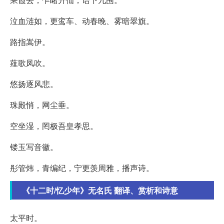
泣血涟如，更鸾车、动春晚、雾暗翠旗。
路指嵩伊。
薤歌凤吹。
悠扬逐风悲。
珠殿悄，网尘垂。
空坐湿，罔极吾皇孝思。
镂玉写音徽。
彤管炜，青编纪，宁更羡周雅，播声诗。
《十二时/忆少年》无名氏 翻译、赏析和诗意
太平时。