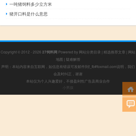
一吨猪饲料多少立方米
猪开口料是什么意思
Copyright © 2012 - 2026
27饲料网
Powered by
网站分类目录
|
精选推荐文章
|
网站
地图
|
疑难解答
声明：本站内容来自互联网，如信息有错误可发邮件到f_fb#foxmail.com说明，我们
会及时纠正，谢谢
本站仅为个人兴趣爱好，不接盈利性广告及商业合作
小男孩