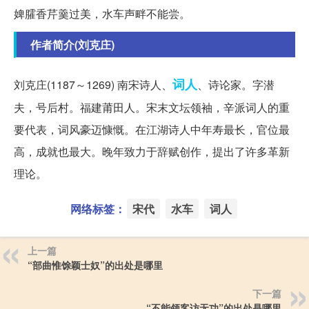
婢臛香芹羹过美，水车声畔不能尝。
作者简介(刘克庄)
词人
刘克庄(1187～1269) 南宋诗人、
、诗论家。字潜
夫，号后村。福建莆田人。宋末文坛领袖，辛派词人的重
要代表，词风豪迈慷慨。在江湖诗人中年寿最长，官位最
高，成就也最大。晚年致力于辞赋创作，提出了许多革新
理论。
网络标签：
宋代
水车
词人
上一篇
“部曲惟馀颖士奴”的出处是哪里
下一篇
“不能领客访无功”的出处是哪里