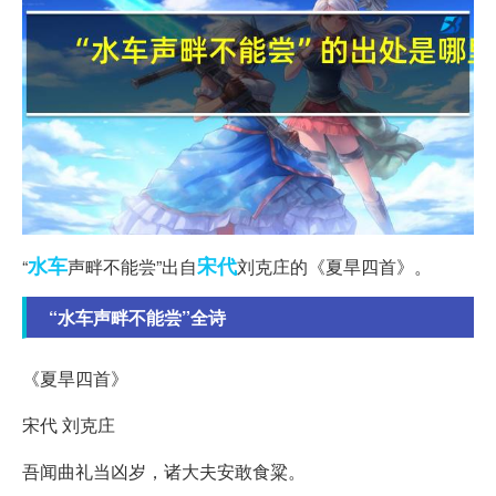
水车
宋代
“
声畔不能尝”出自
刘克庄的《夏旱四首》。
“水车声畔不能尝”全诗
《夏旱四首》
宋代 刘克庄
吾闻曲礼当凶岁，诸大夫安敢食粱。