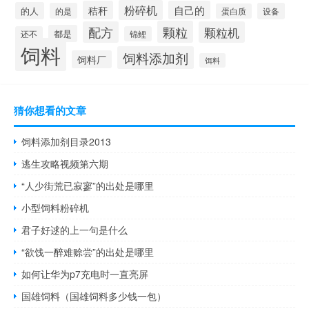
粉碎机
秸秆
自己的
的人
的是
设备
蛋白质
颗粒
配方
颗粒机
都是
还不
锦鲤
饲料
饲料添加剂
饲料厂
饵料
猜你想看的文章
饲料添加剂目录2013
逃生攻略视频第六期
“人少街荒已寂寥”的出处是哪里
小型饲料粉碎机
君子好逑的上一句是什么
“欲饯一醉难赊尝”的出处是哪里
如何让华为p7充电时一直亮屏
国雄饲料（国雄饲料多少钱一包）