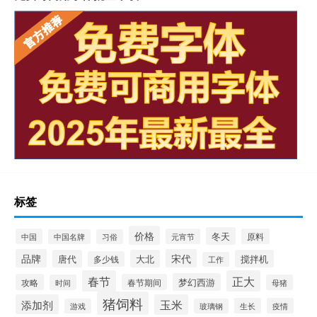
标签
价格
冬天
中国
元宵节
原料
中国名牌
习俗
品牌
宋代
唐代
大北
搅拌机
多少钱
工作
春节
正大
梦幻西游
攻略
春节期间
时间
母猪
猪饲料
添加剂
玉米
生长
疫情
游戏
玻璃钢