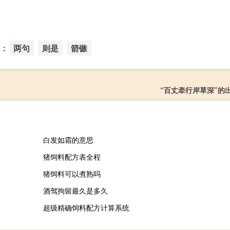
：
两句
则是
箭镞
“百丈牵行岸草深”的
白发如霜的意思
猪饲料配方表全程
猪饲料可以煮熟吗
酒驾拘留最久是多久
超级精确饲料配方计算系统