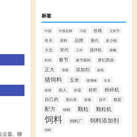
标签
价格
中国
元宵节
中国名牌
习俗
品牌
冬天
唐代
原料
多少钱
宋代
大北
搅拌机
攻略
工作
春节
梦幻西游
春节期间
时间
正大
添加剂
母猪
游戏
。
猪饲料
玉米
生长
玻璃钢
粉碎机
秸秆
的人
的是
疫情
自己的
都是
设备
蛋白质
还不
颗粒
配方
颗粒机
锦鲤
饲料
饲料添加剂
饲料厂
饵料
去尘嚣。聊