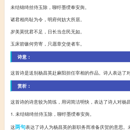
未结锦绮丝侍玉除，聊纡墨绶奉安舆。
诸君相尚耻为令，明府何妨大所居。
岁美莫忧君不足，日长当念民无如。
玉床箭镞何劳寄，只愿章交使者车。
诗意：
这首诗是送别杨昌英赴麻阳担任宰相的作品。诗人表达了
赏析：
这首诗的诗意较为简练，用词简洁明快，表达了诗人对杨
1. 未结锦绮丝侍玉除，聊纡墨绶奉安舆。
两句
这
表达了诗人为杨昌英的新职务而准备庆贺的意思。