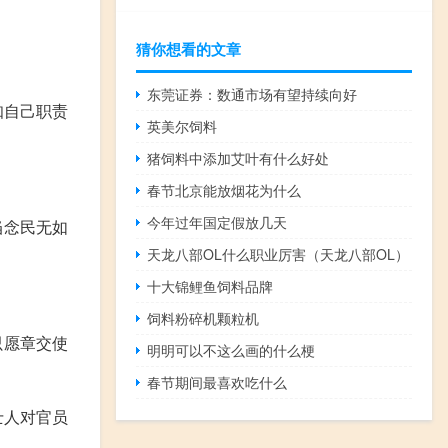
猜你想看的文章
东莞证券：数通市场有望持续向好
知自己职责
英美尔饲料
猪饲料中添加艾叶有什么好处
春节北京能放烟花为什么
今年过年国定假放几天
当念民无如
天龙八部OL什么职业厉害（天龙八部OL）
十大锦鲤鱼饲料品牌
饲料粉碎机颗粒机
只愿章交使
明明可以不这么画的什么梗
春节期间最喜欢吃什么
士人对官员