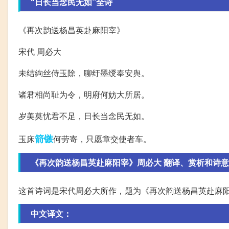
“日长当念民无如”全诗
《再次韵送杨昌英赴麻阳宰》
宋代 周必大
未结絇丝侍玉除，聊纡墨绶奉安舆。
诸君相尚耻为令，明府何妨大所居。
岁美莫忧君不足，日长当念民无如。
箭镞
玉床
何劳寄，只愿章交使者车。
《再次韵送杨昌英赴麻阳宰》周必大 翻译、赏析和诗意
这首诗词是宋代周必大所作，题为《再次韵送杨昌英赴麻
中文译文：