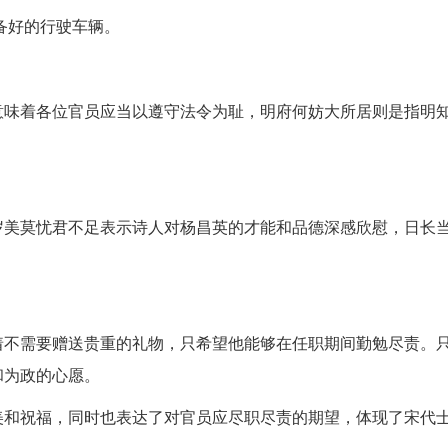
备好的行驶车辆。
意味着各位官员应当以遵守法令为耻，明府何妨大所居则是指明
岁美莫忧君不足表示诗人对杨昌英的才能和品德深感欣慰，日长
着不需要赠送贵重的礼物，只希望他能够在任职期间勤勉尽责。
和为政的心愿。
美和祝福，同时也表达了对官员应尽职尽责的期望，体现了宋代