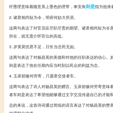
则是
纡墨绶意味着随意系上墨色的绶带，奉安舆
指为他准
2. 诸君相尚耻为令，明府何妨大所居。
这两句表达了对官员应尽职尽责的期望。诸君相尚耻为令
所在，就无需介怀官位的高低。
3. 岁美莫忧君不足，日长当念民无如。
这两句表达了对杨昌英的美德和对他的任职表达的信心。
则是表达了他在任期内应当时刻以民众的利益为念。
4. 玉床箭镞何劳寄，只愿章交使者车。
这两句表达了诗人对杨昌英的赠言。玉床箭镞何劳寄意味
者车则是表达了希望他能够通过文字交流传递自己的才能
总的来说，这首诗词通过简练的语言表达了对杨昌英的赞