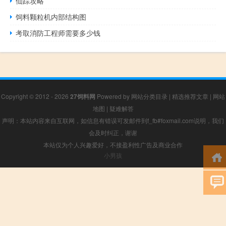
仙踪攻略
饲料颗粒机内部结构图
考取消防工程师需要多少钱
Copyright © 2012 - 2026
27饲料网
Powered by
网站分类目录
|
精选推荐文章
|
网站
地图
|
疑难解答
声明：本站内容来自互联网，如信息有错误可发邮件到f_fb#foxmail.com说明，我们
会及时纠正，谢谢
本站仅为个人兴趣爱好，不接盈利性广告及商业合作
小男孩