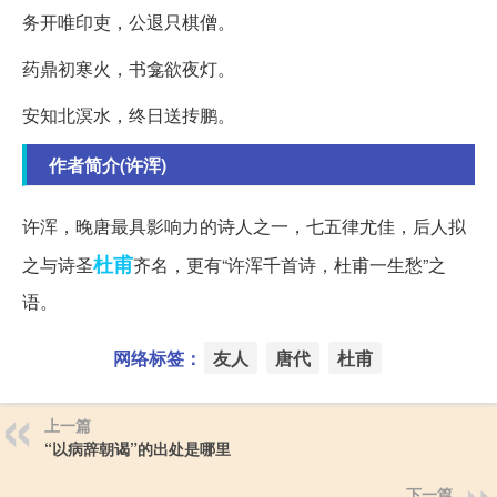
务开唯印吏，公退只棋僧。
药鼎初寒火，书龛欲夜灯。
安知北溟水，终日送抟鹏。
作者简介(许浑)
许浑，晚唐最具影响力的诗人之一，七五律尤佳，后人拟
杜甫
之与诗圣
齐名，更有“许浑千首诗，杜甫一生愁”之
语。
网络标签：
友人
唐代
杜甫
上一篇
“以病辞朝谒”的出处是哪里
下一篇