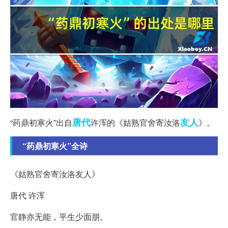
唐代
友人
“药鼎初寒火”出自
许浑的《姑熟官舍寄汝洛
》。
“药鼎初寒火”全诗
《姑熟官舍寄汝洛友人》
唐代 许浑
官静亦无能，平生少面朋。