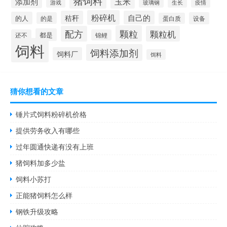
猪饲料
添加剂
玉米
生长
疫情
游戏
玻璃钢
粉碎机
秸秆
自己的
的人
的是
设备
蛋白质
颗粒
配方
颗粒机
都是
还不
锦鲤
饲料
饲料添加剂
饲料厂
饵料
猜你想看的文章
锤片式饲料粉碎机价格
提供劳务收入有哪些
过年圆通快递有没有上班
猪饲料加多少盐
饲料小苏打
正能猪饲料怎么样
钢铁升级攻略