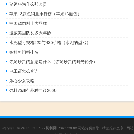
猪饲料为什么那么贵
苹果13颜色销量排行榜（苹果13颜色）
中国鸡饲料十大品牌
漫威美国队长多大年龄
水泥型号规格325与425价格（水泥的型号）
锦鲤鱼饲料排名
弥足珍贵的意思是什么（弥足珍贵的时光简介）
电工证怎么查询
杀心少女攻略
饲料添加剂品种目录2020
Copyright © 2012 - 2026
27饲料网
Powered by
网站分类目录
|
精选推荐文章
|
网站