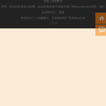
地图
|
疑难解答
声明：本站内容来自互联网，如信息有错误可发邮件到f_fb#foxmail.com说明，我们
会及时纠正，谢谢
本站仅为个人兴趣爱好，不接盈利性广告及商业合作
小男孩