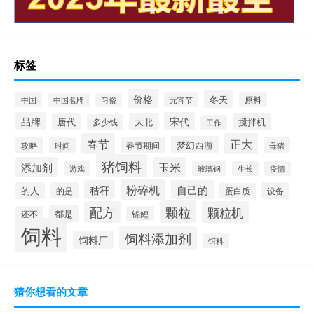
标签
价格
冬天
中国
元宵节
原料
中国名牌
习俗
品牌
宋代
唐代
大北
搅拌机
多少钱
工作
春节
正大
梦幻西游
攻略
春节期间
时间
母猪
猪饲料
添加剂
玉米
生长
疫情
游戏
玻璃钢
粉碎机
秸秆
自己的
的人
的是
设备
蛋白质
颗粒
配方
颗粒机
都是
还不
锦鲤
饲料
饲料添加剂
饲料厂
饵料
猜你想看的文章