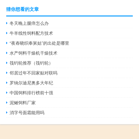
猜你想看的文章
冬天晚上腿痒怎么办
牛羊线性饲料配方技术
“夜舂晓织奉舅姑”的出处是哪里
水产饲料干燥机干燥技术
筏钓轮推荐（筏钓轮）
邻居过年不回家贴对联吗
罗纳尔迪尼奥多大年纪
中国饲料排行榜前十强
泥鳅饲料厂家
消字号面霜能用吗