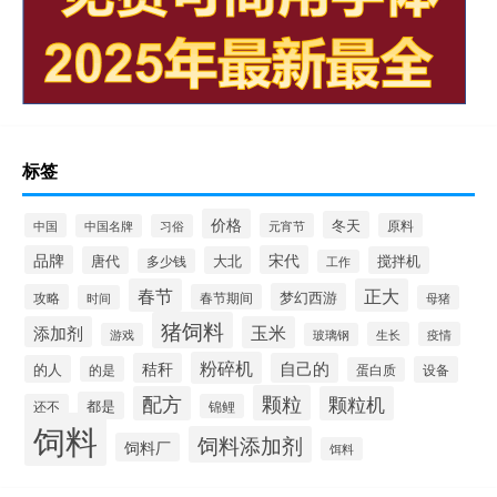
标签
价格
冬天
中国
元宵节
原料
中国名牌
习俗
品牌
宋代
唐代
大北
搅拌机
多少钱
工作
春节
正大
梦幻西游
攻略
春节期间
时间
母猪
猪饲料
添加剂
玉米
生长
疫情
游戏
玻璃钢
粉碎机
秸秆
自己的
的人
的是
设备
蛋白质
颗粒
配方
颗粒机
都是
还不
锦鲤
饲料
饲料添加剂
饲料厂
饵料