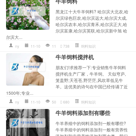
牛羊饲料
黑龙江十大牛羊饲料? 哈尔滨大北农,哈
尔滨绿色巨农,哈尔滨远大,哈尔滨大成,
哈尔滨农丰,哈尔滨青禾,哈尔滨正大,哈
尔滨富康,哈尔滨英联,哈尔滨新中旭 哈
尔滨大...
ny
11-10
11
738
饲料知识
牛羊饲料搅拌机
朋友们!求推荐一下:专业销售牛羊饲料
搅拌机生产厂家，牛羊饲。 天似穹庐,
笼盖野;天苍苍,野茫茫,风吹草低见牛
羊。这优美的诗句在中国已经传诵了近
1500年;专业...
ny
11-10
50
680
饲料知识
牛羊饲料添加剂有哪些
牛羊养殖中的饲料添加剂一般有哪些?
牛羊养殖中的饲料添加剂一般有营养性
添加剂和非营养性添加剂两大类。我们