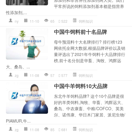
平常所说的饲料添加剂基本都是指营养
性添加剂,...
ny
11-10
65
522
饲料知识
中国牛饲料前十名品牌
母牛预混料十大名牌排行? 排行榜123
网依托全网大数据,根据品牌评价以及销
量评选出了2021年牛饲料十大品牌排行
榜,前十名分别是华畜、淘牧、鸿辉远
大、桑岛、...
zg
11-08
57
577
饲料知识
中国牛羊饲料10大品牌
东北牛羊饲料品牌? 这个10个品牌是很
好的羊类饲料,淘牧、华畜、鸿辉远大、
桑岛、中农康畜、中粮/COFCO、英美
尔、诺伟康、华日木门家居、派尼生物/
PIAMUR,牛...
zg
11-08
85
681
饲料知识