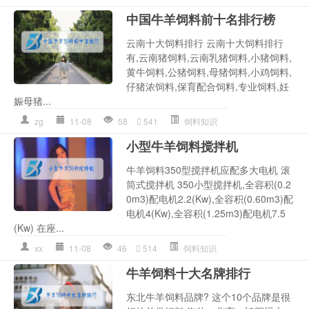
中国牛羊饲料前十名排行榜
云南十大饲料排行 云南十大饲料排行
有,云南猪饲料,云南乳猪饲料,小猪饲料,
黄牛饲料,公猪饲料,母猪饲料,小鸡饲料,
仔猪浓饲料,保育配合饲料,专业饲料,妊
娠母猪...
zg
11-08
58
541
饲料知识
小型牛羊饲料搅拌机
牛羊饲料350型搅拌机应配多大电机 滚
筒式搅拌机 350小型搅拌机,全容积(0.2
0m3)配电机2.2(Kw),全容积(0.60m3)配
电机4(Kw),全容积(1.25m3)配电机7.5
(Kw) 在座...
xx
11-08
46
514
饲料知识
牛羊饲料十大名牌排行
东北牛羊饲料品牌? 这个10个品牌是很