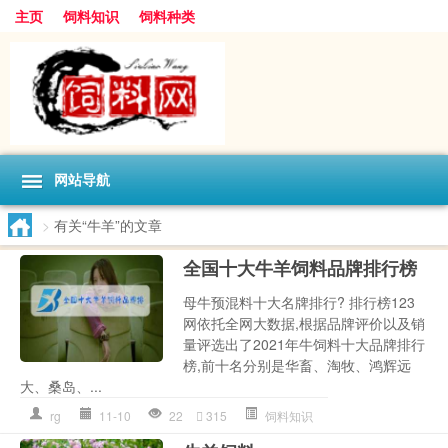
主页
饲料知识
饲料种类
网站导航
>
有关“牛羊”的文章
全国十大牛羊饲料品牌排行榜
母牛预混料十大名牌排行? 排行榜123
网依托全网大数据,根据品牌评价以及销
量评选出了2021年牛饲料十大品牌排行
榜,前十名分别是华畜、淘牧、鸿辉远
大、桑岛、...
rg
11-10
22
315
饲料知识