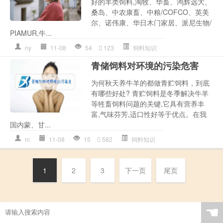
好的羊类饲料,淘牧、华畜、鸿辉远大、
桑岛、中农康畜、中粮/COFCO、英美
尔、诺伟康、华日木门家居、派尼生物/
PIAMUR,牛...
ny
11-08
54
123
饲料知识
青储饲料对环境的污染危害
为何秋天养牛羊的都做青贮饲料，到底
有哪些好处? 青贮饲料是冬季解决牛羊
等牲畜饲料问题的关键,它具有营养丰
富,气味芬芳,适口性好等于优点。在我
国内蒙、甘...
rc
11-08
15
582
饲料知识
1
2
3
下一页
尾页
☚