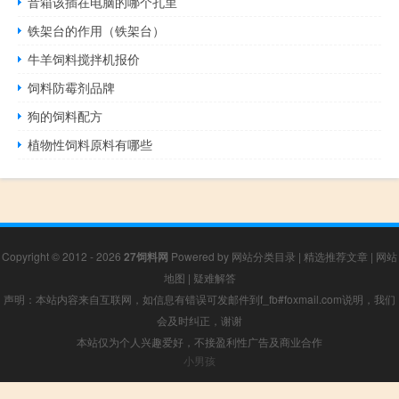
音箱该插在电脑的哪个孔里
铁架台的作用（铁架台）
牛羊饲料搅拌机报价
饲料防霉剂品牌
狗的饲料配方
植物性饲料原料有哪些
Copyright © 2012 - 2026
27饲料网
Powered by
网站分类目录
|
精选推荐文章
|
网站
地图
|
疑难解答
声明：本站内容来自互联网，如信息有错误可发邮件到f_fb#foxmail.com说明，我们
会及时纠正，谢谢
本站仅为个人兴趣爱好，不接盈利性广告及商业合作
小男孩