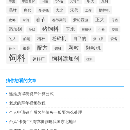
价格
冬天
中国
元宵节
原料
中国名牌
习俗
品牌
宋代
唐代
大北
搅拌机
多少钱
工作
春节
正大
梦幻西游
攻略
春节期间
时间
母猪
猪饲料
添加剂
玉米
生长
疫情
游戏
玻璃钢
粉碎机
秸秆
自己的
的人
的是
设备
蛋白质
颗粒
配方
颗粒机
都是
还不
锦鲤
饲料
饲料添加剂
饲料厂
饵料
猜你想看的文章
递延所得税资产计算公式
老虎的拜年视频教程
个人申请破产后欠的债务一般要怎么处理
台风“卡努”下周或将影响我国东北地区