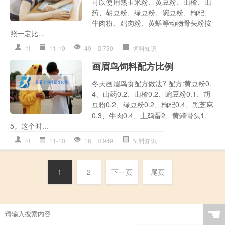
可以使用熟玉米粉、黄豆粉、山楂、山
药、胡豆粉、绿豆粉、碗豆粉、枸杞、
牛肉粉、鸡肉粉、黄蟮等动物骨头粉按
照一定比...
hl
11-10
49
730
饲料知识
画眉鸟饲料配方比例
冬天画眉鸟食配方做法? 配方:黄豆粉0.
4、山药0.2、山楂0.2、豌豆粉0.1、胡
豆粉0.2、绿豆粉0.2、枸杞0.4、黑芝麻
0.3、牛肉0.4、土鸡蛋2、黄鳝骨头1.
5。这个时...
hl
11-10
16
949
饲料知识
1
2
下一页
尾页
☚