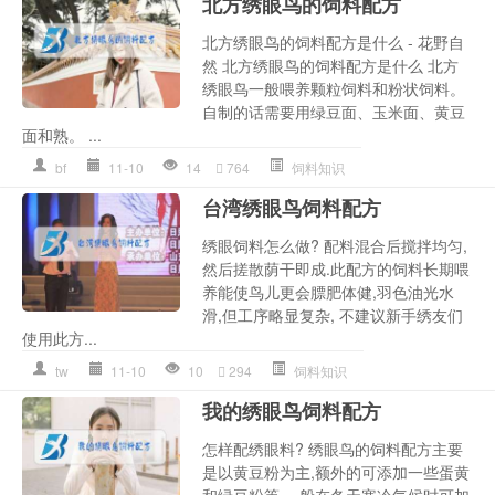
北方绣眼鸟的饲料配方
北方绣眼鸟的饲料配方是什么 - 花野自
然 北方绣眼鸟的饲料配方是什么 北方
绣眼鸟一般喂养颗粒饲料和粉状饲料。
自制的话需要用绿豆面、玉米面、黄豆
面和熟。 ...
bf
11-10
14
764
饲料知识
台湾绣眼鸟饲料配方
绣眼饲料怎么做? 配料混合后搅拌均匀,
然后搓散荫干即成.此配方的饲料长期喂
养能使鸟儿更会膘肥体健,羽色油光水
滑,但工序略显复杂, 不建议新手绣友们
使用此方...
tw
11-10
10
294
饲料知识
我的绣眼鸟饲料配方
怎样配绣眼料? 绣眼鸟的饲料配方主要
是以黄豆粉为主,额外的可添加一些蛋黄
和绿豆粉等,一般在冬天寒冷气候时可加