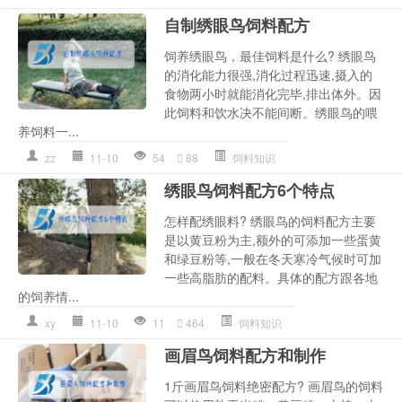
自制绣眼鸟饲料配方
饲养绣眼鸟，最佳饲料是什么? 绣眼鸟
的消化能力很强,消化过程迅速,摄入的
食物两小时就能消化完毕,排出体外。因
此饲料和饮水决不能间断。绣眼鸟的喂
养饲料一...
zz
11-10
54
88
饲料知识
绣眼鸟饲料配方6个特点
怎样配绣眼料? 绣眼鸟的饲料配方主要
是以黄豆粉为主,额外的可添加一些蛋黄
和绿豆粉等,一般在冬天寒冷气候时可加
一些高脂肪的配料。具体的配方跟各地
的饲养情...
xy
11-10
11
464
饲料知识
画眉鸟饲料配方和制作
1斤画眉鸟饲料绝密配方? 画眉鸟的饲料