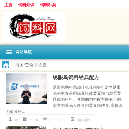
主页
饲料知识
饲料种类
网站导航
>
有关“豆粉”的文章
绣眼鸟饲料经典配方
绣眼鸟饲料添加什么花粉好? 笼养绣眼
乌的主食是用绿豆粉或黄豆粉与鸡蛋黄
拌成的粉料。各地的饲料配方略有不同,
南方的养乌人多喜用黄豆粉喂食,这是因
为黄豆粉...
xy
11-10
11
782
饲料知识