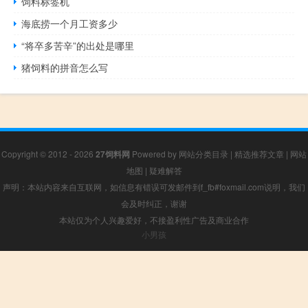
饲料标签机
海底捞一个月工资多少
“将卒多苦辛”的出处是哪里
猪饲料的拼音怎么写
Copyright © 2012 - 2026
27饲料网
Powered by
网站分类目录
|
精选推荐文章
|
网站
地图
|
疑难解答
声明：本站内容来自互联网，如信息有错误可发邮件到f_fb#foxmail.com说明，我们
会及时纠正，谢谢
本站仅为个人兴趣爱好，不接盈利性广告及商业合作
小男孩