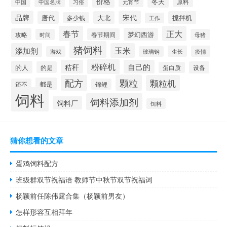
价格
冬天
中国
元宵节
原料
中国名牌
习俗
品牌
宋代
唐代
大北
搅拌机
多少钱
工作
春节
正大
梦幻西游
攻略
春节期间
时间
母猪
猪饲料
添加剂
玉米
生长
疫情
游戏
玻璃钢
粉碎机
秸秆
自己的
的人
的是
设备
蛋白质
颗粒
配方
颗粒机
都是
还不
锦鲤
饲料
饲料添加剂
饲料厂
饵料
猜你想看的文章
蛋鸡饲料配方
班级群双节祝福语 教师节中秋节双节祝福词
杨颖前任陈伟霆合集（杨颖前男友）
怎样形容互相拜年