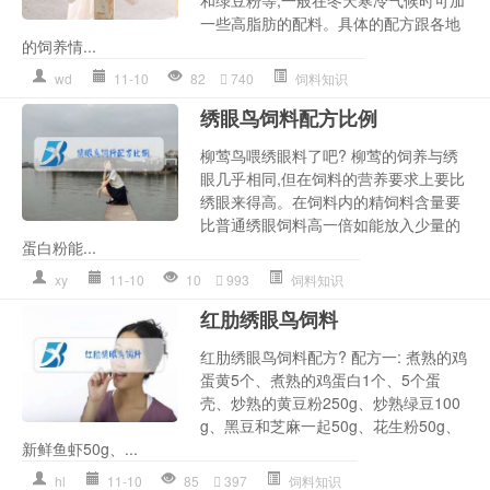
一些高脂肪的配料。具体的配方跟各地
的饲养情...
wd
11-10
82
740
饲料知识
绣眼鸟饲料配方比例
柳莺鸟喂绣眼料了吧? 柳莺的饲养与绣
眼几乎相同,但在饲料的营养要求上要比
绣眼来得高。在饲料内的精饲料含量要
比普通绣眼饲料高一倍如能放入少量的
蛋白粉能...
xy
11-10
10
993
饲料知识
红肋绣眼鸟饲料
红肋绣眼鸟饲料配方? 配方一: 煮熟的鸡
蛋黄5个、煮熟的鸡蛋白1个、5个蛋
壳、炒熟的黄豆粉250g、炒熟绿豆100
g、黑豆和芝麻一起50g、花生粉50g、
新鲜鱼虾50g、...
hl
11-10
85
397
饲料知识