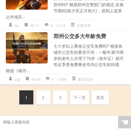
郑州吗? 根据郑州交警部门的规定,在春
节期间(除夕至正月初六)，原则上是禁
止外地车...
cjc
02-11
0
212
文章列表
郑州公交多大年龄免费
七十岁以上乘坐公交车免费吗? 根据各
城市公交车的要求不同，一般年满70周
岁的老年人办理了70岁《老年证》就可
凭证享受免费乘坐市内公交车的待遇。
根据《城市...
zzg
02-04
0
906
春节2024
1
2
3
下一页
尾页
☚