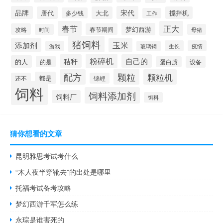
品牌
宋代
唐代
大北
搅拌机
多少钱
工作
春节
正大
梦幻西游
攻略
春节期间
时间
母猪
猪饲料
添加剂
玉米
生长
疫情
游戏
玻璃钢
粉碎机
秸秆
自己的
的人
的是
设备
蛋白质
颗粒
配方
颗粒机
都是
还不
锦鲤
饲料
饲料添加剂
饲料厂
饵料
猜你想看的文章
昆明雅思考试考什么
“木人夜半穿靴去”的出处是哪里
托福考试备考攻略
梦幻西游千军怎么练
永琮是谁害死的