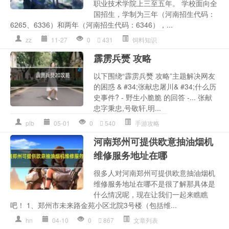
职业技术学院上三至五年。 学校面向全
国招生，学制为三年（河南招生代码：
6265、6336）和两年（河南招生代码：6346），...
zz
11-27
0
431
饲料知识
霹雳兵燹 攻略
以下围绕“霹雳兵燹 攻略”主题解决网友
的困惑 & #34;张献忠屠川& #34;什么历
史事件? - 野生小脆脆 的回答 -... 张献
忠字秉忠,号敬轩,明...
plb
05-01
0
540
手游攻略
河南郑州可提供欧意抽油烟机
维修服务地址在哪
很多人对河南郑州可提供欧意抽油烟机
维修服务地址在哪不是很了解那具体是
什么情况呢，现在让我们一起来瞧瞧
吧！ 1、郑州市未来路金苑小区北院3号楼（包括维...
hn
04-10
0
867
文章列表