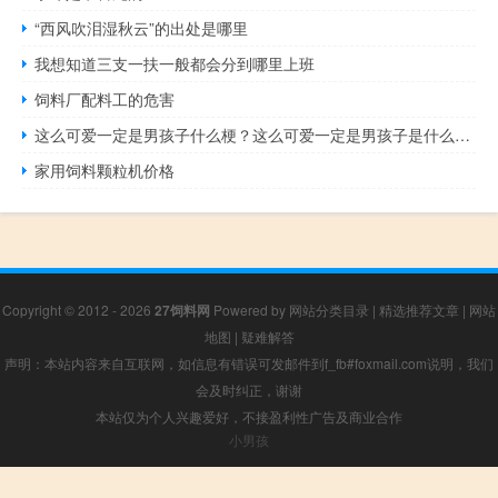
“西风吹泪湿秋云”的出处是哪里
我想知道三支一扶一般都会分到哪里上班
饲料厂配料工的危害
这么可爱一定是男孩子什么梗？这么可爱一定是男孩子是什么意思什么梗
家用饲料颗粒机价格
Copyright © 2012 - 2026
27饲料网
Powered by
网站分类目录
|
精选推荐文章
|
网站
地图
|
疑难解答
声明：本站内容来自互联网，如信息有错误可发邮件到f_fb#foxmail.com说明，我们
会及时纠正，谢谢
本站仅为个人兴趣爱好，不接盈利性广告及商业合作
小男孩