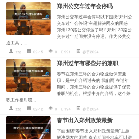
郑州公交车过年会停吗
郑州公交车过年会停吗以下围绕“郑州公
交车过年会停吗”主题解决网友的困惑
郑州130路公交停运了吗? 郑州130路公
交在过年期间并没有停运。作为公共交
通工具，...
zzg
02-15
0
991
春节2024
郑州过年有哪些好的兼职
春节在郑州三环的合力物业做保安兼
职，是中介介绍过去的 我们两 在过年
期间，郑州三环的合力物业提供了保安
兼职的机会。根据中介的介绍，这个兼
职工作相对稳...
zzg
02-12
0
194
春节2024
春节出入郑州政策最新
下面围绕“春节出入郑州政策最新”主题
解决网友的困惑 春节期间外地车可以进