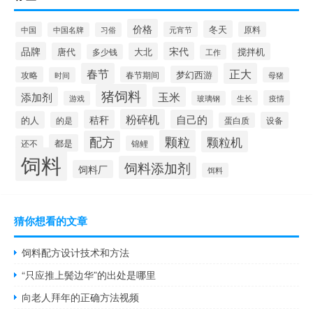
价格
冬天
中国
元宵节
原料
中国名牌
习俗
品牌
宋代
唐代
大北
搅拌机
多少钱
工作
春节
正大
梦幻西游
攻略
春节期间
时间
母猪
猪饲料
添加剂
玉米
生长
疫情
游戏
玻璃钢
粉碎机
秸秆
自己的
的人
的是
设备
蛋白质
颗粒
配方
颗粒机
都是
还不
锦鲤
饲料
饲料添加剂
饲料厂
饵料
猜你想看的文章
饲料配方设计技术和方法
“只应推上鬓边华”的出处是哪里
向老人拜年的正确方法视频