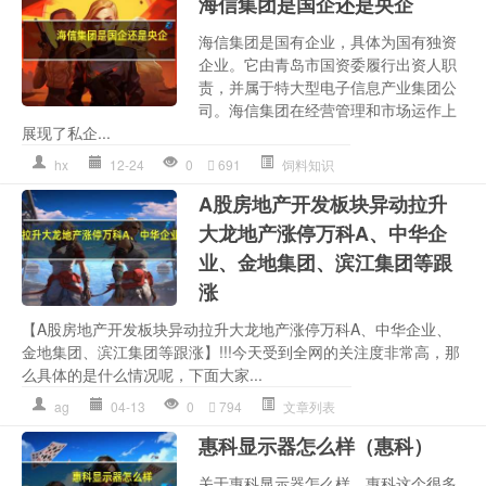
海信集团是国企还是央企
海信集团是国有企业，具体为国有独资
企业。它由青岛市国资委履行出资人职
责，并属于特大型电子信息产业集团公
司。海信集团在经营管理和市场运作上
展现了私企...
hx
12-24
0
691
饲料知识
A股房地产开发板块异动拉升
大龙地产涨停万科A、中华企
业、金地集团、滨江集团等跟
涨
【A股房地产开发板块异动拉升大龙地产涨停万科A、中华企业、
金地集团、滨江集团等跟涨】!!!今天受到全网的关注度非常高，那
么具体的是什么情况呢，下面大家...
ag
04-13
0
794
文章列表
惠科显示器怎么样（惠科）
关于惠科显示器怎么样，惠科这个很多