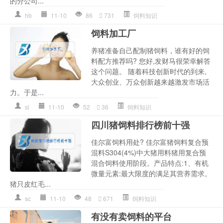
的分公司...
hb
11-10
86
731
饲料知识
饲料加工厂
养猪准备自己配制猪饲料，谁有好的饲
料配方推荐吗? 您好,发财马很荣幸解答
这个问题。 随着科技创新时代的到来,
大众创业、万众创新越来越激发市场活
力。于是...
sl
11-10
52
36
饲料知识
四川猪饲料排行榜前十强
佳尔富饲料用处? 佳尔富猪饲料复合预
混料S304(4%)中大猪用料猪用复合预
混合饲料使用阶段。产品特点:1、有机
微量元素:最大限度的满足其营养需求。
猪只皮红毛...
sc
11-10
48
671
饲料知识
有没有卖饲料的平台