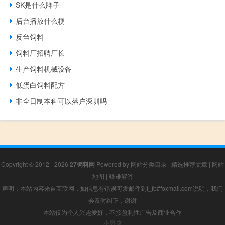
SK是什么牌子
后台播放什么梗
反刍饲料
饲料厂招聘厂长
生产饲料机械设备
低蛋白饲料配方
非全日制本科可以落户深圳吗
Copyright © 2012 - 2026
27饲料网
Powered by
网站分类目录
|
精选推荐文章
|
网站
地图
|
疑难解答
声明：本站内容来自互联网，如信息有错误可发邮件到f_fb#foxmail.com说明，我们
会及时纠正，谢谢
本站仅为个人兴趣爱好，不接盈利性广告及商业合作
小男孩