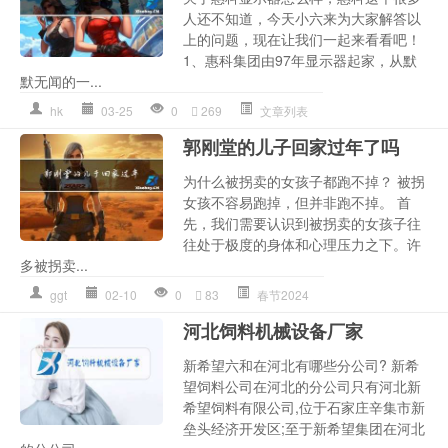
人还不知道，今天小六来为大家解答以
上的问题，现在让我们一起来看看吧！
1、惠科集团由97年显示器起家，从默
默无闻的一...
hk
03-25
0
269
文章列表
郭刚堂的儿子回家过年了吗
为什么被拐卖的女孩子都跑不掉？ 被拐
女孩不容易跑掉，但并非跑不掉。 首
先，我们需要认识到被拐卖的女孩子往
往处于极度的身体和心理压力之下。许
多被拐卖...
ggt
02-10
0
83
春节2024
河北饲料机械设备厂家
新希望六和在河北有哪些分公司? 新希
望饲料公司在河北的分公司只有河北新
希望饲料有限公司,位于石家庄辛集市新
垒头经济开发区;至于新希望集团在河北