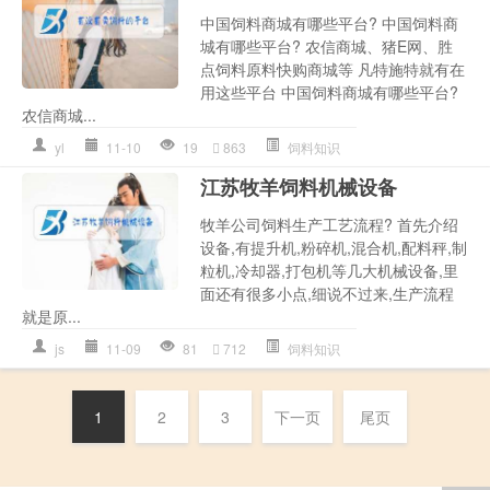
中国饲料商城有哪些平台? 中国饲料商
城有哪些平台? 农信商城、猪E网、胜
点饲料原料快购商城等 凡特施特就有在
用这些平台 中国饲料商城有哪些平台?
农信商城...
yl
11-10
19
863
饲料知识
江苏牧羊饲料机械设备
牧羊公司饲料生产工艺流程? 首先介绍
设备,有提升机,粉碎机,混合机,配料秤,制
粒机,冷却器,打包机等几大机械设备,里
面还有很多小点,细说不过来,生产流程
就是原...
js
11-09
81
712
饲料知识
1
2
3
下一页
尾页