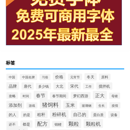
标签
价格
冬天
中国
元宵节
原料
中国名牌
习俗
品牌
宋代
唐代
大北
搅拌机
多少钱
工作
春节
正大
梦幻西游
攻略
春节期间
时间
母猪
猪饲料
添加剂
玉米
生长
疫情
游戏
玻璃钢
粉碎机
秸秆
自己的
的人
的是
设备
蛋白质
颗粒
配方
颗粒机
都是
还不
锦鲤