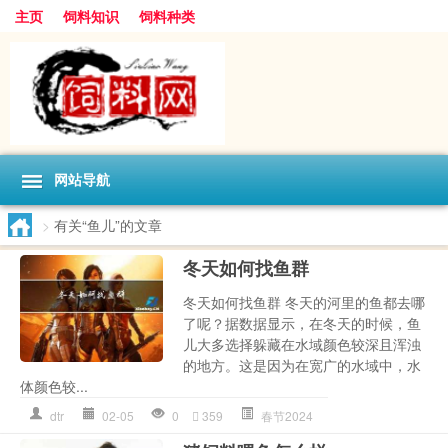
主页
饲料知识
饲料种类
网站导航
>
有关“鱼儿”的文章
冬天如何找鱼群
冬天如何找鱼群 冬天的河里的鱼都去哪
了呢？据数据显示，在冬天的时候，鱼
儿大多选择躲藏在水域颜色较深且浑浊
的地方。这是因为在宽广的水域中，水
体颜色较...
dtr
02-05
0
359
春节2024