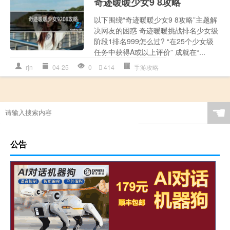
奇迹暖暖少女9 8攻略
以下围绕“奇迹暖暖少女9 8攻略”主题解
决网友的困惑 奇迹暖暖挑战排名少女级
阶段1排名999怎么过? “在25个少女级
任务中获得A或以上评价” 成就在“...
rjn
04-25
0
414
手游攻略
☚
公告