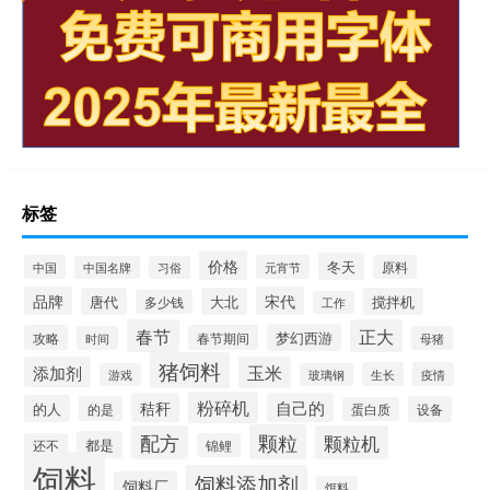
标签
价格
冬天
中国
元宵节
原料
中国名牌
习俗
品牌
宋代
唐代
大北
搅拌机
多少钱
工作
春节
正大
梦幻西游
攻略
春节期间
时间
母猪
猪饲料
添加剂
玉米
生长
疫情
游戏
玻璃钢
粉碎机
秸秆
自己的
的人
的是
设备
蛋白质
颗粒
配方
颗粒机
都是
还不
锦鲤
饲料
饲料添加剂
饲料厂
饵料