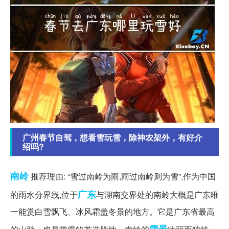
广州春节自驾，想看雪玩雪，除神农架外，有好介
绍吗?
南岭
推荐理由: “雪过南岭为雨,雨过南岭则为雪”,作为中国
广东
的雨水分界线,位于
与湖南交界处的南岭大概是广东唯
一能赏白雪飘飞、冰风霜盖冬景的地方。它是广东省最高
雪景