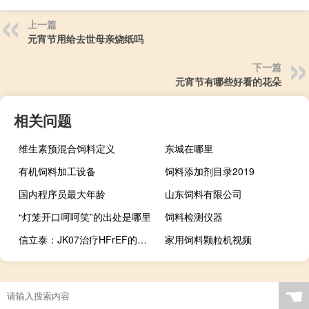
上一篇
元宵节用给去世母亲烧纸吗
下一篇
元宵节有哪些好看的花朵
相关问题
维生素预混合饲料定义
东城在哪里
有机饲料加工设备
饲料添加剂目录2019
国内程序员最大年龄
山东饲料有限公司
“灯笼开口呵呵笑”的出处是哪里
饲料检测仪器
信立泰：JK07治疗HFrEF的美国Ib期临床试验积极数据公布
家用饲料颗粒机视频
☚