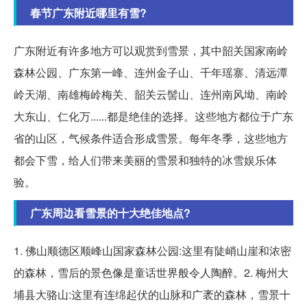
春节广东附近哪里有雪?
广东附近有许多地方可以观赏到雪景，其中韶关国家南岭
森林公园、广东第一峰、连州金子山、千年瑶寨、清远潭
岭天湖、南雄梅岭梅关、韶关云髻山、连州南风坳、南岭
大东山、仁化万......都是绝佳的选择。这些地方都位于广东
省的山区，气候条件适合形成雪景。每年冬季，这些地方
都会下雪，给人们带来美丽的雪景和独特的冰雪娱乐体
验。
广东周边看雪景的十大绝佳地点?
1. 佛山顺德区顺峰山国家森林公园:这里有陡峭山崖和浓密
的森林，雪后的景色像是童话世界般令人陶醉。2. 梅州大
埔县大骆山:这里有连绵起伏的山脉和广袤的森林，雪景十