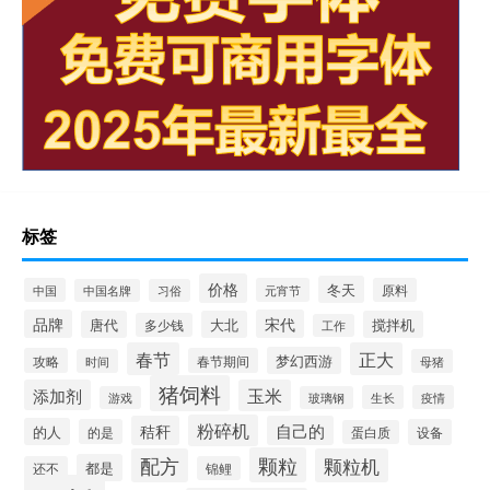
标签
价格
冬天
中国
元宵节
原料
中国名牌
习俗
品牌
宋代
唐代
大北
搅拌机
多少钱
工作
春节
正大
梦幻西游
攻略
春节期间
时间
母猪
猪饲料
添加剂
玉米
生长
疫情
游戏
玻璃钢
粉碎机
秸秆
自己的
的人
的是
设备
蛋白质
颗粒
配方
颗粒机
都是
还不
锦鲤