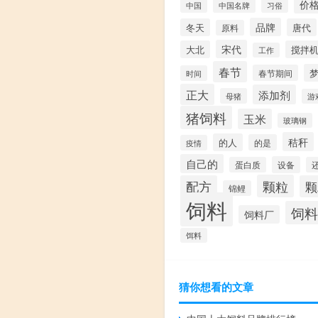
价
中国
中国名牌
习俗
品牌
冬天
唐代
原料
宋代
大北
搅拌
工作
春节
春节期间
时间
正大
添加剂
母猪
游
猪饲料
玉米
玻璃钢
秸秆
的人
的是
疫情
自己的
设备
蛋白质
颗粒
配方
颗
锦鲤
饲料
饲料
饲料厂
饵料
猜你想看的文章