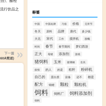
混合)、酸橙
流行饮品之
标签
价格
中国
元宵节
中国名牌
习俗
品牌
冬天
唐代
原料
多少钱
宋代
大北
搅拌机
攻略
工作
春节
梦幻西游
春节期间
时间
下一篇
正大
添加剂
母猪
游戏
60A简述)
猪饲料
玉米
生长
玻璃钢
粉碎机
秸秆
的人
的是
疫情
自己的
都是
设备
蛋白质
还不
颗粒
配方
颗粒机
锦鲤
饲料
饲料添加剂
饲料厂
饵料