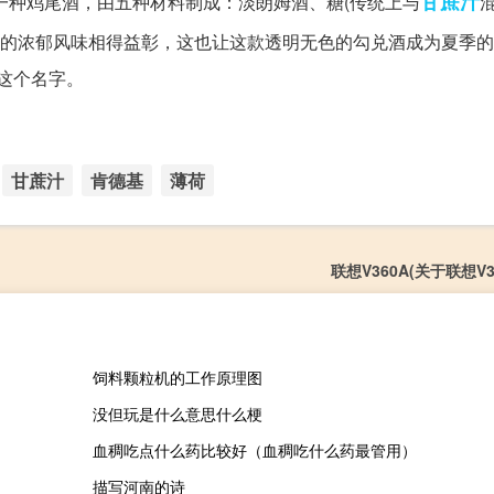
甘蔗汁
是一种鸡尾酒，由五种材料制成：淡朗姆酒、糖(传统上与
的浓郁风味相得益彰，这也让这款透明无色的勾兑酒成为夏季的
叫这个名字。
甘蔗汁
肯德基
薄荷
联想V360A(关于联想V3
饲料颗粒机的工作原理图
没但玩是什么意思什么梗
血稠吃点什么药比较好（血稠吃什么药最管用）
描写河南的诗