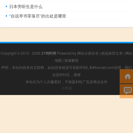
日本旁听生是什么
“自说琴书零落尽”的出处是哪里
Copyright © 2012 - 2026
27饲料网
Powered by
网站分类目录
|
精选推荐文章
|
网站
地图
|
疑难解答
声明：本站内容来自互联网，如信息有错误可发邮件到f_fb#foxmail.com说明，我们
会及时纠正，谢谢
本站仅为个人兴趣爱好，不接盈利性广告及商业合作
小男孩