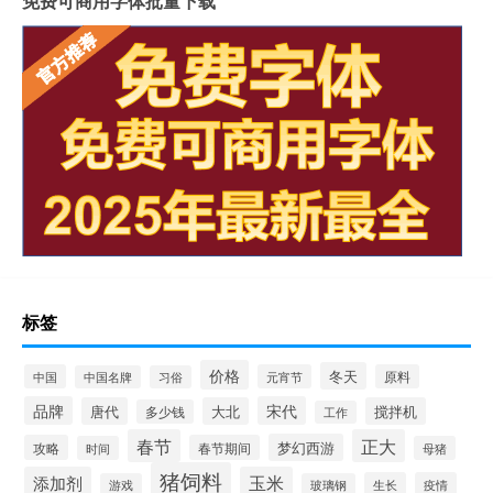
免费可商用字体批量下载
标签
价格
冬天
中国
元宵节
原料
中国名牌
习俗
品牌
宋代
唐代
大北
搅拌机
多少钱
工作
春节
正大
梦幻西游
攻略
春节期间
时间
母猪
猪饲料
添加剂
玉米
生长
疫情
游戏
玻璃钢