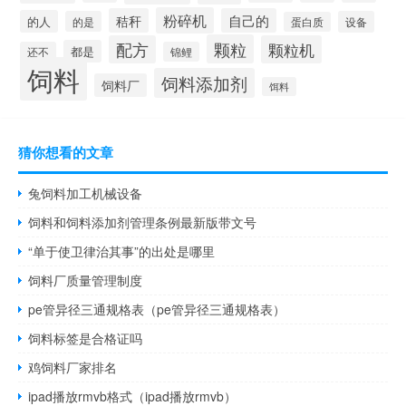
粉碎机
秸秆
自己的
的人
的是
设备
蛋白质
颗粒
配方
颗粒机
都是
还不
锦鲤
饲料
饲料添加剂
饲料厂
饵料
猜你想看的文章
兔饲料加工机械设备
饲料和饲料添加剂管理条例最新版带文号
“单于使卫律治其事”的出处是哪里
饲料厂质量管理制度
pe管异径三通规格表（pe管异径三通规格表）
饲料标签是合格证吗
鸡饲料厂家排名
ipad播放rmvb格式（ipad播放rmvb）