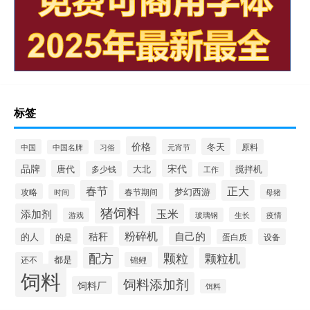
标签
价格
冬天
中国
元宵节
原料
中国名牌
习俗
品牌
宋代
唐代
大北
搅拌机
多少钱
工作
春节
正大
梦幻西游
攻略
春节期间
时间
母猪
猪饲料
添加剂
玉米
生长
疫情
游戏
玻璃钢
粉碎机
秸秆
自己的
的人
的是
设备
蛋白质
颗粒
配方
颗粒机
都是
还不
锦鲤
饲料
饲料添加剂
饲料厂
饵料