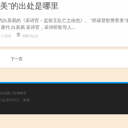
君美”的出处是哪里
代白居易的《采诗官－监前王乱亡之由也》。 “郊庙登歌赞君美”
唐代 白居易 采诗官，采诗听歌导人...
539
饲料知识
下一页
站地图
|
疑难解答
，我们会及时纠正，谢谢