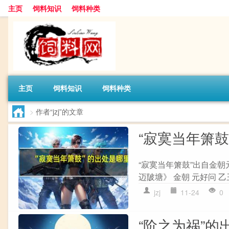
主页
饲料知识
饲料种类
主页
饲料知识
饲料种类
>
作者“jzj”的文章
“寂寞当年箫鼓
“寂寞当年箫鼓”出自金朝
迈陂塘》 金朝 元好问 乙
jzj
11-24
0
“阶之为祸”的