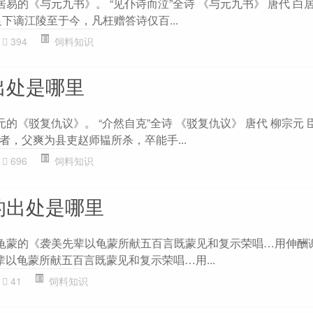
居易的《与元九书》。 “见仆诗而泣”全诗 《与元九书》 唐代 白
下谪江陵至于今，凡枉赠答诗仅百...
394
饲料知识
出处是哪里
元的《驳复仇议》。 “介然自克”全诗 《驳复仇议》 唐代 柳宗元
者，父爽为县吏赵师韫所杀，卒能手...
696
饲料知识
的出处是哪里
陆龟蒙的《袭美先辈以龟蒙所献五百言既蒙见和复示荣唱…用伸酬谢
辈以龟蒙所献五百言既蒙见和复示荣唱…用...
41
饲料知识