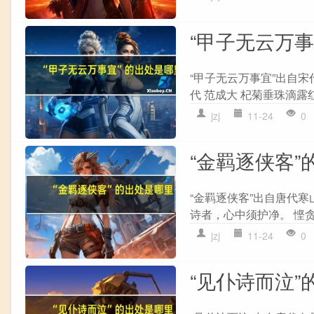
“甲子无云万
“甲子无云万事宜”出自宋
代 范成大 杞菊垂珠滴露
jzj
11-24
0
“金羁逐侠客”
“金羁逐侠客”出自唐代寒
诗者，心中须护净。 悭贪
jzj
11-24
0
“见仆诗而泣”