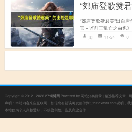
“郊庙登歌赞
“郊庙登歌赞君美”出自唐
官－监前王乱亡之由也》 
jzj
11-24
0
Copyright © 2012 - 2026
27饲料网
Powered by
网站分类目录
|
精选推荐文章
|
网
声明：本站内容来自互联网，如信息有错误可发邮件到f_fb#foxmail.com说明
本站仅为个人兴趣爱好，不接盈利性广告及商业合作