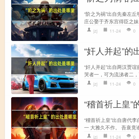
“阶之为祸”出自先秦左丘
庄公娶于齐东宫得臣之妹，
jzj
11-24
0
“奸人并起”的
“奸人并起”出自两汉贾谊
哭者一，可为流涕者二，
jzj
11-24
0
“稽首祈上皇”
“稽首祈上皇”出自唐代李
一 大雅久不作。 吾衰竟谁
jzj
11-24
0