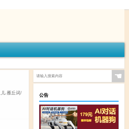
☚
儿·雁丘词/
公告