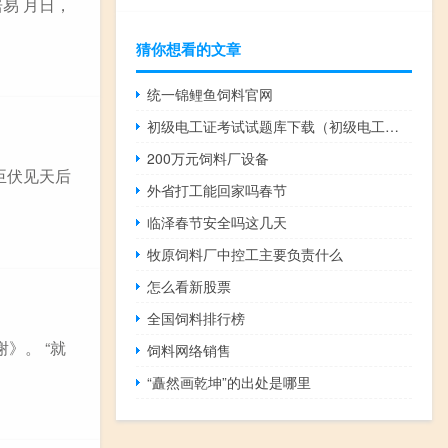
居易 月日，
猜你想看的文章
统一锦鲤鱼饲料官网
初级电工证考试试题库下载（初级电工证考试试题）
200万元饲料厂设备
 臣伏见天后
外省打工能回家吗春节
临泽春节安全吗这几天
牧原饲料厂中控工主要负责什么
怎么看新股票
全国饲料排行榜
》。 “就
饲料网络销售
“矗然画乾坤”的出处是哪里