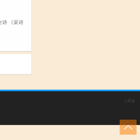
全诗 《采诗
小男孩