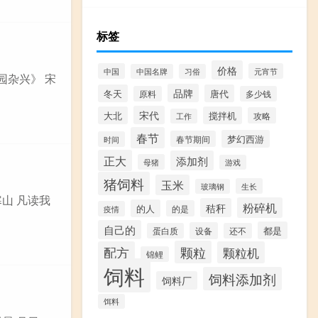
标签
价格
中国
元宵节
中国名牌
习俗
园杂兴》 宋
品牌
冬天
唐代
原料
多少钱
宋代
大北
搅拌机
攻略
工作
春节
梦幻西游
春节期间
时间
正大
添加剂
母猪
游戏
猪饲料
玉米
生长
玻璃钢
寒山 凡读我
粉碎机
秸秆
的人
的是
疫情
自己的
都是
设备
蛋白质
还不
颗粒
配方
颗粒机
锦鲤
饲料
饲料添加剂
饲料厂
饵料