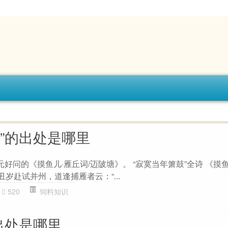
”的出处是哪里
元好问的《摸鱼儿·雁丘词/迈陂塘》。 “寂寞当年箫鼓”全诗 《摸鱼
丑岁赴试并州，道逢捕雁者云：“...
520
饲料知识
出处是哪里