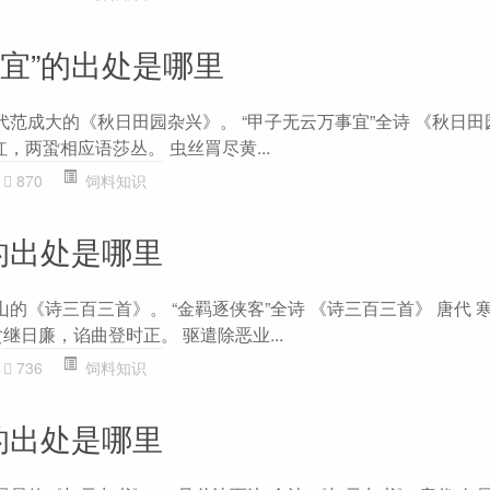
事宜”的出处是哪里
代范成大的《秋日田园杂兴》。 “甲子无云万事宜”全诗 《秋日田
红，两蛩相应语莎丛。 虫丝罥尽黄...
870
饲料知识
的出处是哪里
山的《诗三百三首》。 “金羁逐侠客”全诗 《诗三百三首》 唐代 
继日廉，谄曲登时正。 驱遣除恶业...
736
饲料知识
的出处是哪里