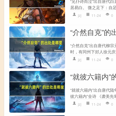
“见仆诗而泣”出自唐代白
居易白。 微之足下：自足
jzj
11-24
0
“介然自克”的
“介然自克”出自唐代柳宗
时，有同州下邽人徐元庆
jzj
11-24
0
“就彼六籍内”
“就彼六籍内”出自唐代
彼六籍内”全诗 《袭美先
jzj
11-24
0