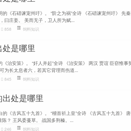
明的《石碏谏宠州吁》。 “阶之为祸”全诗 《石碏谏宠州吁》 先秦
曰庄姜。 美而无子，卫人所为赋...
858
饲料知识
出处是哪里
的《治安策》。 “奸人并起”全诗 《治安策》 两汉 贾谊 臣窃惟
可为长太息者六，若其它背理而伤道...
845
饲料知识
的出处是哪里
白的《古风五十九首》。 “稽首祈上皇”全诗 《古风五十九首》 唐
陈？ 王风委蔓草。 战国多荆榛。...
246
饲料知识