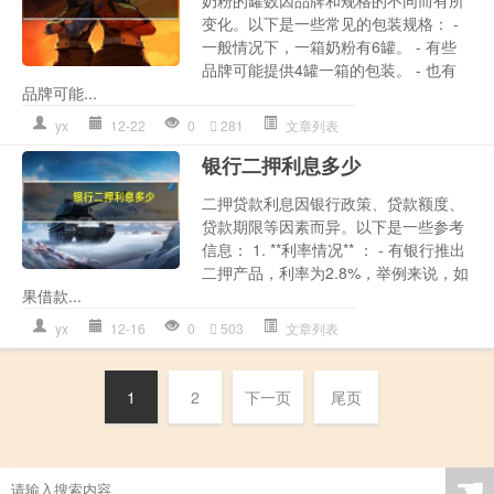
变化。以下是一些常见的包装规格： -
一般情况下，一箱奶粉有6罐。 - 有些
品牌可能提供4罐一箱的包装。 - 也有
品牌可能...
yx
12-22
0
281
文章列表
银行二押利息多少
二押贷款利息因银行政策、贷款额度、
贷款期限等因素而异。以下是一些参考
信息： 1. **利率情况** ： - 有银行推出
二押产品，利率为2.8%，举例来说，如
果借款...
yx
12-16
0
503
文章列表
1
2
下一页
尾页
☚