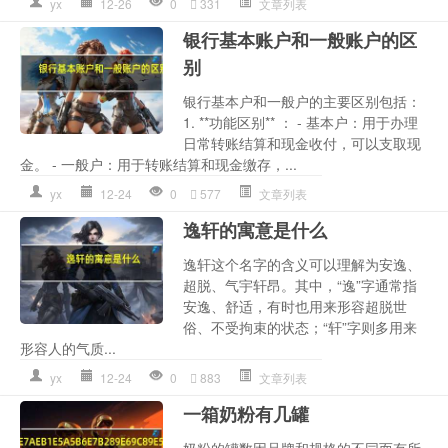
yx
12-26
0
331
文章列表
银行基本账户和一般账户的区
别
银行基本户和一般户的主要区别包括：
1. **功能区别** ： - 基本户：用于办理
日常转账结算和现金收付，可以支取现
金。 - 一般户：用于转账结算和现金缴存，...
yx
12-24
0
577
文章列表
逸轩的寓意是什么
逸轩这个名字的含义可以理解为安逸、
超脱、气宇轩昂。其中，“逸”字通常指
安逸、舒适，有时也用来形容超脱世
俗、不受拘束的状态；“轩”字则多用来
形容人的气质...
yx
12-24
0
883
文章列表
一箱奶粉有几罐
奶粉的罐数因品牌和规格的不同而有所