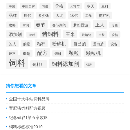
价格
冬天
中国
元宵节
原料
中国名牌
习俗
品牌
宋代
唐代
大北
搅拌机
多少钱
工作
春节
正大
梦幻西游
攻略
春节期间
时间
母猪
猪饲料
添加剂
玉米
生长
疫情
游戏
玻璃钢
粉碎机
秸秆
自己的
的人
的是
设备
蛋白质
颗粒
配方
颗粒机
都是
还不
锦鲤
饲料
饲料添加剂
饲料厂
饵料
猜你想看的文章
全国十大牛蛙饲料品牌
育肥猪饲料配方视频
纪念碑谷1第五章攻略
饲料标签标准2019