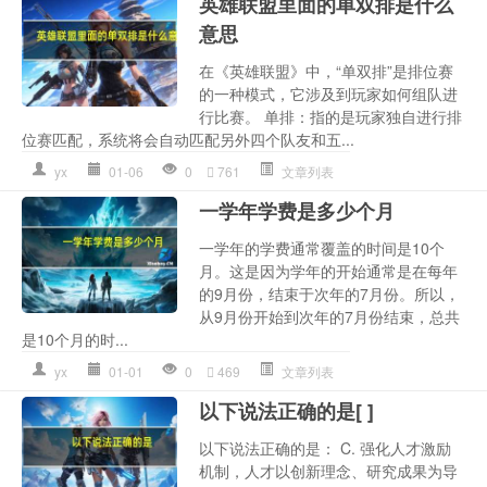
英雄联盟里面的单双排是什么
意思
在《英雄联盟》中，“单双排”是排位赛
的一种模式，它涉及到玩家如何组队进
行比赛。 单排：指的是玩家独自进行排
位赛匹配，系统将会自动匹配另外四个队友和五...
yx
01-06
0
761
文章列表
一学年学费是多少个月
一学年的学费通常覆盖的时间是10个
月。这是因为学年的开始通常是在每年
的9月份，结束于次年的7月份。所以，
从9月份开始到次年的7月份结束，总共
是10个月的时...
yx
01-01
0
469
文章列表
以下说法正确的是[ ]
以下说法正确的是： C. 强化人才激励
机制，人才以创新理念、研究成果为导