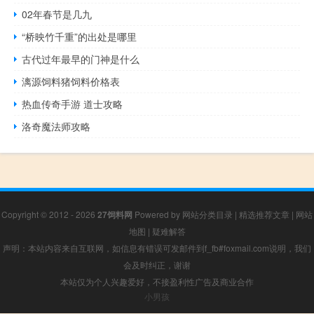
02年春节是几九
“桥映竹千重”的出处是哪里
古代过年最早的门神是什么
漓源饲料猪饲料价格表
热血传奇手游 道士攻略
洛奇魔法师攻略
Copyright © 2012 - 2026
27饲料网
Powered by
网站分类目录
|
精选推荐文章
|
网站
地图
|
疑难解答
声明：本站内容来自互联网，如信息有错误可发邮件到f_fb#foxmail.com说明，我们
会及时纠正，谢谢
本站仅为个人兴趣爱好，不接盈利性广告及商业合作
小男孩