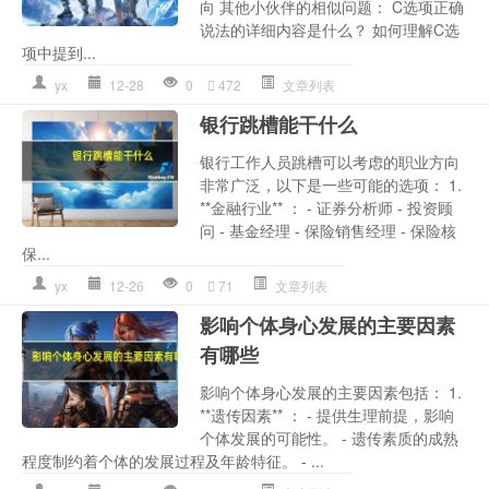
向 其他小伙伴的相似问题： C选项正确
说法的详细内容是什么？ 如何理解C选
项中提到...
yx
12-28
0
472
文章列表
银行跳槽能干什么
银行工作人员跳槽可以考虑的职业方向
非常广泛，以下是一些可能的选项： 1.
**金融行业** ： - 证券分析师 - 投资顾
问 - 基金经理 - 保险销售经理 - 保险核
保...
yx
12-26
0
71
文章列表
影响个体身心发展的主要因素
有哪些
影响个体身心发展的主要因素包括： 1.
**遗传因素** ： - 提供生理前提，影响
个体发展的可能性。 - 遗传素质的成熟
程度制约着个体的发展过程及年龄特征。 - ...