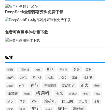
DeepSeek全套部署资料免费下载
免费可商用字体批量下载
标签
价格
冬天
中国
元宵节
原料
中国名牌
习俗
品牌
宋代
唐代
大北
搅拌机
多少钱
工作
春节
正大
梦幻西游
攻略
春节期间
时间
母猪
猪饲料
添加剂
玉米
生长
疫情
游戏
玻璃钢
粉碎机
秸秆
自己的
的人
的是
设备
蛋白质
颗粒
配方
颗粒机
都是
还不
锦鲤