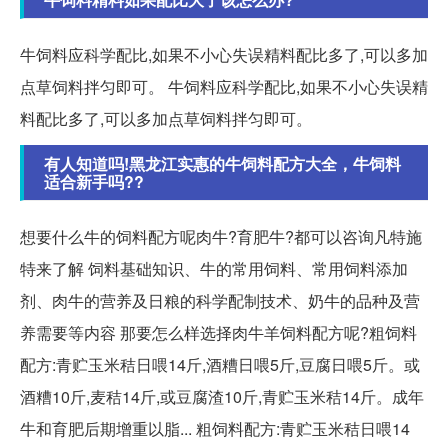
牛饲料应科学配比,如果不小心失误精料配比多了,可以多加
点草饲料拌匀即可。 牛饲料应科学配比,如果不小心失误精
料配比多了,可以多加点草饲料拌匀即可。
有人知道吗!黑龙江实惠的牛饲料配方大全，牛饲料
适合新手吗??
想要什么牛的饲料配方呢肉牛?育肥牛?都可以咨询凡特施
特来了解 饲料基础知识、牛的常用饲料、常用饲料添加
剂、肉牛的营养及日粮的科学配制技术、奶牛的品种及营
养需要等内容 那要怎么样选择肉牛羊饲料配方呢?粗饲料
配方:青贮玉米秸日喂14斤,酒糟日喂5斤,豆腐日喂5斤。或
酒糟10斤,麦秸14斤,或豆腐渣10斤,青贮玉米秸14斤。成年
牛和育肥后期增重以脂... 粗饲料配方:青贮玉米秸日喂14