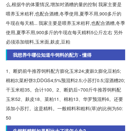
么,根据牛的体重情况,增加对酒糟的量的控制 我家主要是
喂养玉米秸秆,也配合酒糟,冬季使用,夏季不用,900多斤的
牛现在每天精... 我家主要是喂养玉米秸秆,也配合酒糟,冬季
使用,夏季不用,900多斤的牛现在每天精料5公斤左右 另外
必须添加细料,玉米面,麸皮,豆粕
我想养牛哪位知道牛饲料的配方 - 懂得
1、断奶前牛推荐饲料配方膨化玉米24;麦麸3;膨化豆粕5;
棉粕3;菜籽饼3;DDGS4;5%预混料2.5;小苏打0.5;湿酒糟20;
干玉米秸35。合计100。2、断奶后~700斤牛推荐饲料配
玉米52、麸皮18、菜粕11、棉粕13、华罗预混料6。还要
添加小苏打。这是精料。一般精料和粗料(草)的比例为50:
50
牛饲料精料如果配比大了该怎么办?