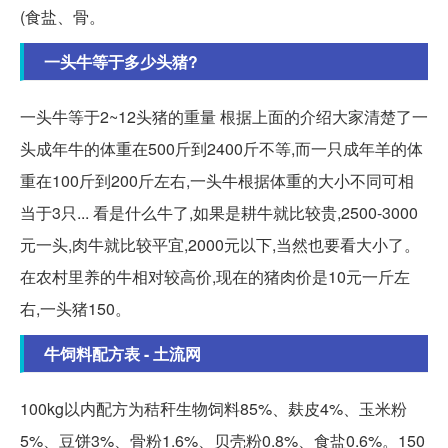
(食盐、骨。
一头牛等于多少头猪?
一头牛等于2~12头猪的重量 根据上面的介绍大家清楚了一
头成年牛的体重在500斤到2400斤不等,而一只成年羊的体
重在100斤到200斤左右,一头牛根据体重的大小不同可相
当于3只... 看是什么牛了,如果是耕牛就比较贵,2500-3000
元一头,肉牛就比较平宜,2000元以下,当然也要看大小了。
在农村里养的牛相对较高价,现在的猪肉价是10元一斤左
右,一头猪150。
牛饲料配方表 - 土流网
100kg以内配方为秸秆生物饲料85%、麸皮4%、玉米粉
5%、豆饼3%、骨粉1.6%、贝壳粉0.8%、食盐0.6%。150