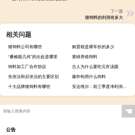
下一篇
猪饲料的利润有多大
相关问题
猪饲料公司有哪些
购置税是裸车价的多少
“桑榆能几何”的出处是哪里
黄鳝养殖饲料
饲料加工厂合作协议
古人为什么要吃元宵汤圆
先张法和后张法的主要区别
爆炸钩用什么饵料
十大品牌猪饲料有哪些
安达维尔：前三季度净利润同比实现扭亏为盈
☚
公告