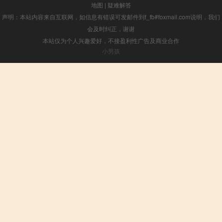
地图
|
疑难解答
声明：本站内容来自互联网，如信息有错误可发邮件到f_fb#foxmail.com说明，我们
会及时纠正，谢谢
本站仅为个人兴趣爱好，不接盈利性广告及商业合作
小男孩