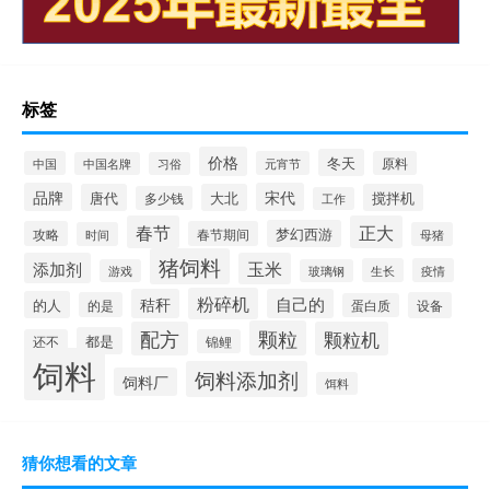
标签
价格
冬天
中国
元宵节
原料
中国名牌
习俗
品牌
宋代
唐代
大北
搅拌机
多少钱
工作
春节
正大
梦幻西游
攻略
春节期间
时间
母猪
猪饲料
添加剂
玉米
生长
疫情
游戏
玻璃钢
粉碎机
秸秆
自己的
的人
的是
设备
蛋白质
颗粒
配方
颗粒机
都是
还不
锦鲤
饲料
饲料添加剂
饲料厂
饵料
猜你想看的文章