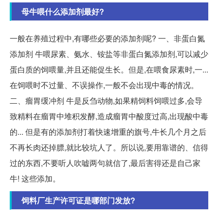
母牛喂什么添加剂最好?
一般在养殖过程中,有哪些必要的添加剂呢? 一、非蛋白氮
添加剂 牛喂尿素、氨水、铵盐等非蛋白氮添加剂,可以减少
蛋白质的饲喂量,并且还能促生长。但是,在喂食尿素时,一...
在饲喂时不过量、不误操作,一般不会出现中毒的情况。
二、瘤胃缓冲剂 牛是反刍动物,如果精饲料饲喂过多,会导
致精料在瘤胃中堆积发酵,造成瘤胃中酸度过高,出现酸中毒
的... 但是有的添加剂打着快速增重的旗号,牛长几个月之后
不再长肉还掉膘,就比较坑人了。所以说,要用靠谱的、信得
过的东西,不要听人吹嘘两句就信了,最后害得还是自己家
牛! 这些添加。
饲料厂生产许可证是哪部门发放?