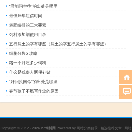
“君能问舍往”的出处是哪里
最佳拜年短信时间
舞蹈编排的三大要素
饲料添加剂使用目录
五行属土的字有哪些（属土的字五行属土的字有哪些）
细胞分裂5 攻略
猪一个月吃多少饲料
什么是残疾人两项补贴
“奸回执国命”的出处是哪里
春节孩子不愿写作业的原因
Copyright © 2012 - 2026
27饲料网
Powered by
网站分类目录
|
精选推荐文章
|
网站