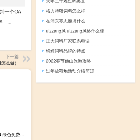
大年三十难过吗英文
格力特猪饲料怎么样
判一个OA
在浦东零志愿填什么
...
ulzzang风 ulzzang风格什么梗
正大饲料厂家联系电话
锦鲤饲料品牌的特点
下一篇
2022春节佛山旅游攻略
料怎么做）
过年放鞭炮活动介绍简短
超级猫里奥3修改器 +4 绿色免费版（超级猫里奥3修改器 +4 绿色免费版功能简介）