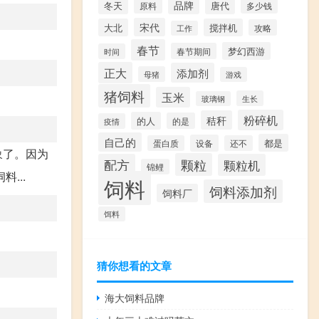
品牌
冬天
唐代
原料
多少钱
宋代
大北
搅拌机
攻略
工作
春节
梦幻西游
春节期间
时间
正大
添加剂
母猪
游戏
猪饲料
玉米
生长
玻璃钢
粉碎机
秸秆
的人
的是
疫情
自己的
都是
设备
蛋白质
还不
象了。因为
颗粒
配方
颗粒机
锦鲤
...
饲料
饲料添加剂
饲料厂
饵料
猜你想看的文章
海大饲料品牌