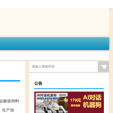
☚
公告
较麻烦饲料
、生产加