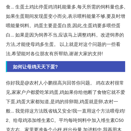
食... 生蛋土鸡比停蛋鸡消耗能量多,每天所需的饲料量也多,
如果生蛋期间发现蛋变小而尖,表示喂料能量不够,要及时增
喂能量饲料。鸡蛋主要是蛋白质,因此,生蛋鸡要多喂些蛋
白... 如果是因为饲养不当,应该马上调整鸡料。改进饲养的
方法,才能使母鸡多生蛋。 以上就是对这个问题的一些看
法,希望能对各位朋友有所帮助,谢谢大家的支持!
如何让母鸡天天下蛋?
你好我是@农村人小鹏很高兴回答你问题。 鸡在农村很常
见,家家户户都爱吃笨鸡蛋,鸡如果你给他断了食物它就不爱
下蛋,鸡蛋大家都知道,是鸡的排卵期,鸡蛋就是卵,农村一
般... 我觉得这方法既省钱又安全!我一直用这个方法喂母鸡!
2、给母鸡添加维生素C。平均每吨饲料中加入维生素C50
克左右。家里要准备个小秤,秤出份量,加进料中,我再用木