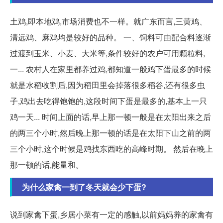
土鸡,即本地鸡,市场消费也不一样。就广东而言,三黄鸡、
清远鸡、麻鸡均是较好的品种。 一、饲料可由配合料逐渐
过渡到玉米、小麦、大米等,条件较好的农户可用颗粒料,
一... 农村人在家里都养过鸡,都知道一般鸡下蛋最多的时候
就是水稻收割后,因为稻田里会掉落很多稻谷,还有很多虫
子,鸡出去吃得饱饱的,这段时间下蛋是最多的,基本上一只
鸡一天... 时间上面的话,早上那一顿一般是在太阳出来之后
的两三个小时,然后晚上那一顿的话是在太阳下山之前的两
三个小时,这个时候是鸡找东西吃的高峰时期。 然后在晚上
那一顿的话,能量和。
为什么家禽一到了冬天就会少下蛋?
说到家禽下蛋,乡居小菜有一定的感触,以前妈妈养的家禽有