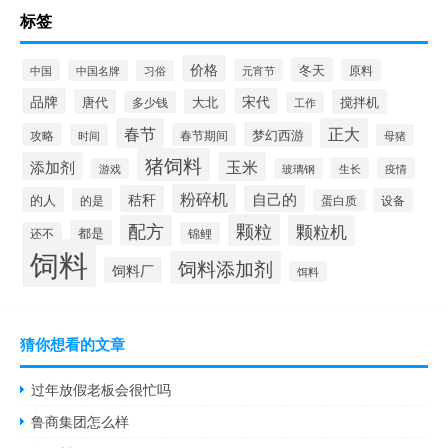
标签
价格
冬天
中国
元宵节
原料
中国名牌
习俗
品牌
宋代
唐代
大北
搅拌机
多少钱
工作
春节
正大
梦幻西游
攻略
春节期间
时间
母猪
猪饲料
添加剂
玉米
生长
疫情
游戏
玻璃钢
粉碎机
秸秆
自己的
的人
的是
设备
蛋白质
颗粒
配方
颗粒机
都是
还不
锦鲤
饲料
饲料添加剂
饲料厂
饵料
猜你想看的文章
过年放假老板会很忙吗
鲁商集团怎么样