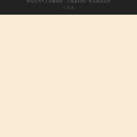
本站仅为个人兴趣爱好，不接盈利性广告及商业合作
小男孩