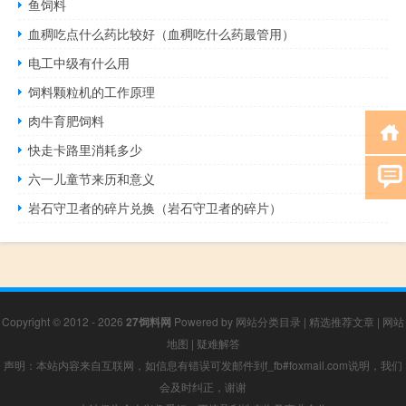
鱼饲料
血稠吃点什么药比较好（血稠吃什么药最管用）
电工中级有什么用
饲料颗粒机的工作原理
肉牛育肥饲料
快走卡路里消耗多少
六一儿童节来历和意义
岩石守卫者的碎片兑换（岩石守卫者的碎片）
Copyright © 2012 - 2026
27饲料网
Powered by
网站分类目录
|
精选推荐文章
|
网站
地图
|
疑难解答
声明：本站内容来自互联网，如信息有错误可发邮件到f_fb#foxmail.com说明，我们
会及时纠正，谢谢