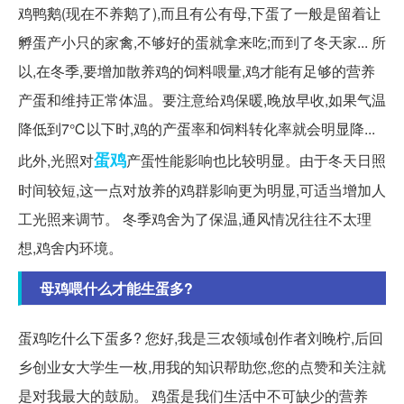
鸡鸭鹅(现在不养鹅了),而且有公有母,下蛋了一般是留着让
孵蛋产小只的家禽,不够好的蛋就拿来吃;而到了冬天家... 所
以,在冬季,要增加散养鸡的饲料喂量,鸡才能有足够的营养
产蛋和维持正常体温。要注意给鸡保暖,晚放早收,如果气温
降低到7℃以下时,鸡的产蛋率和饲料转化率就会明显降...
蛋鸡
此外,光照对
产蛋性能影响也比较明显。由于冬天日照
时间较短,这一点对放养的鸡群影响更为明显,可适当增加人
工光照来调节。 冬季鸡舍为了保温,通风情况往往不太理
想,鸡舍内环境。
母鸡喂什么才能生蛋多?
蛋鸡吃什么下蛋多? 您好,我是三农领域创作者刘晚柠,后回
乡创业女大学生一枚,用我的知识帮助您,您的点赞和关注就
是对我最大的鼓励。 鸡蛋是我们生活中不可缺少的营养