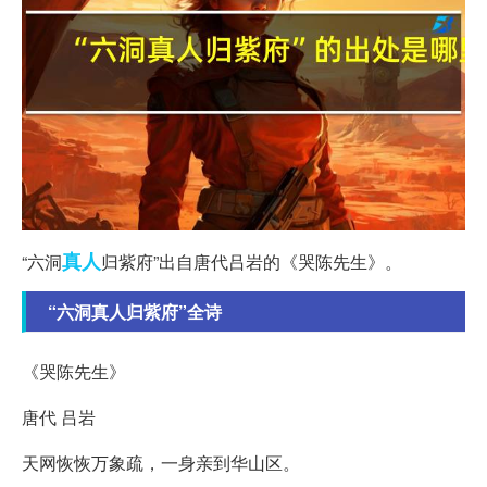
真人
“六洞
归紫府”出自唐代吕岩的《哭陈先生》。
“六洞真人归紫府”全诗
《哭陈先生》
唐代 吕岩
天网恢恢万象疏，一身亲到华山区。