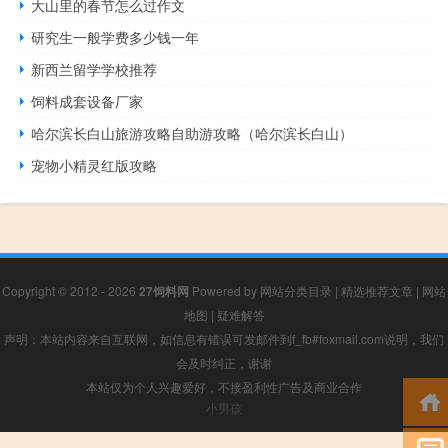
大山里的春节怎么过作文
研究生一般学费多少钱一年
新西兰留学学校推荐
饲料成套设备厂家
哈尔滨长白山旅游攻略自助游攻略（哈尔滨长白山）
宠物小精灵红版攻略
Copyright © 2012 - 2026
27饲料网
Powered by
网站分类目录
|
精选推荐文章
|
网站
地图
|
疑难解答
声明：本站内容来自互联网，如信息有错误可发邮件到f_fb#foxmail.com说明，我们
会及时纠正，谢谢
本站仅为个人兴趣爱好，不接盈利性广告及商业合作
小男孩