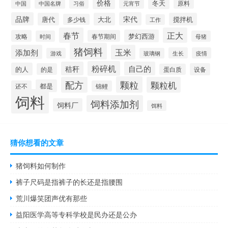
价格
冬天
中国
元宵节
原料
中国名牌
习俗
品牌
宋代
唐代
大北
搅拌机
多少钱
工作
春节
正大
梦幻西游
攻略
春节期间
时间
母猪
猪饲料
添加剂
玉米
生长
疫情
游戏
玻璃钢
粉碎机
秸秆
自己的
的人
的是
设备
蛋白质
颗粒
配方
颗粒机
都是
还不
锦鲤
饲料
饲料添加剂
饲料厂
饵料
猜你想看的文章
猪饲料如何制作
裤子尺码是指裤子的长还是指腰围
荒川爆笑团声优有那些
益阳医学高等专科学校是民办还是公办