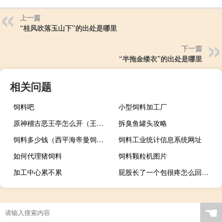
上一篇
“桂风吹落玉山下”的出处是哪里
下一篇
“半拖金缕衣”的出处是哪里
相关问题
饲料吧
小型饲料加工厂
原神稽古恶王亭怎么开（王亭又）
拆臭鱼罐头攻略
饲料多少钱（西平海帝曼饲料1805）
饲料工业统计信息系统网址
如何代理猪饲料
饲料颗粒机图片
加工中心累不累
屁股长了一个包很疼怎么回事（屁股长了个包很痛是怎么回事）
☚