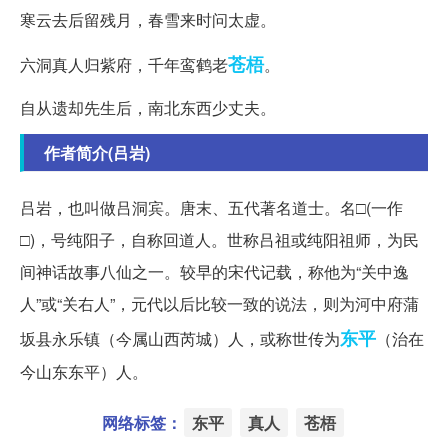
寒云去后留残月，春雪来时问太虚。
苍梧
六洞真人归紫府，千年鸾鹤老
。
自从遗却先生后，南北东西少丈夫。
作者简介(吕岩)
吕岩，也叫做吕洞宾。唐末、五代著名道士。名□(一作
□)，号纯阳子，自称回道人。世称吕祖或纯阳祖师，为民
间神话故事八仙之一。较早的宋代记载，称他为“关中逸
人”或“关右人”，元代以后比较一致的说法，则为河中府蒲
东平
坂县永乐镇（今属山西芮城）人，或称世传为
（治在
今山东东平）人。
网络标签：
东平
真人
苍梧