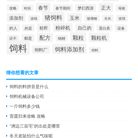
春节
正大
梦幻西游
攻略
春节期间
时间
母猪
猪饲料
添加剂
玉米
生长
疫情
游戏
玻璃钢
粉碎机
秸秆
自己的
的人
的是
设备
蛋白质
颗粒
配方
颗粒机
都是
还不
锦鲤
饲料
饲料添加剂
饲料厂
饵料
猜你想看的文章
饲料的料拼音是什么
饲料机械设备公司
一斤饲料多少钱
雷霆归来攻略 攻略
“洲边三亩宅”的出处是哪里
冬天老鼠怕什么气味呢