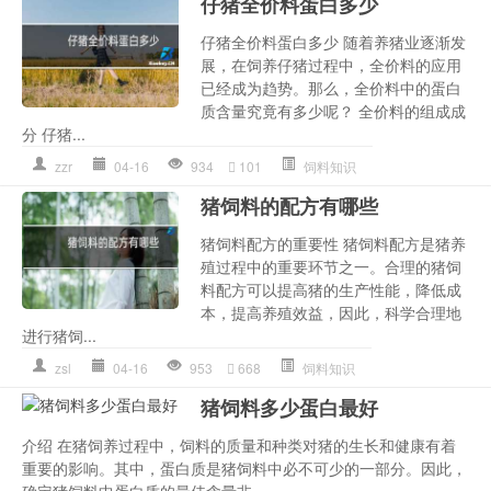
仔猪全价料蛋白多少
仔猪全价料蛋白多少 随着养猪业逐渐发
展，在饲养仔猪过程中，全价料的应用
已经成为趋势。那么，全价料中的蛋白
质含量究竟有多少呢？ 全价料的组成成
分 仔猪...
zzr
04-16
934
101
饲料知识
猪饲料的配方有哪些
猪饲料配方的重要性 猪饲料配方是猪养
殖过程中的重要环节之一。合理的猪饲
料配方可以提高猪的生产性能，降低成
本，提高养殖效益，因此，科学合理地
进行猪饲...
zsl
04-16
953
668
饲料知识
猪饲料多少蛋白最好
介绍 在猪饲养过程中，饲料的质量和种类对猪的生长和健康有着
重要的影响。其中，蛋白质是猪饲料中必不可少的一部分。因此，
确定猪饲料中蛋白质的最佳含量非...