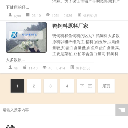
消耗。为了保证母猪产仔时既能顺利产
下健康的仔...
pym
03-10
1051
926
饲料知识
鸭饲料原料厂家
鸭饲料和鱼饲料的区别? 鸭饲料大多数
原料以粗纤维为主,精料(如玉米,豆粕含
量较少)蛋白含量低,而鱼料蛋白含量高,
主要是菜粕,豆粕等含蛋白量高 鸭饲料
大多数原...
ys
11-10
40
414
饲料知识
1
2
3
4
下一页
尾页
☚
公告