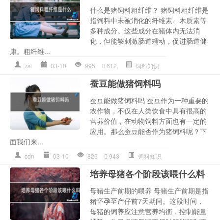
什么是猪饲料粗纤维？ 猪饲料粗纤维是
指饲料中未被消化的纤维素、木质素等
多种成分。这些成分在猪体内无法消
化，但能够刺激肠道蠕动，促进肠道健
康。粗纤维...
zsl
03-10
995
612
饲料知识
蚕豆能做猪饲料吗
蚕豆能做猪饲料吗 蚕豆作为一种重要的
农作物，不仅在人类饮食中具有很高的
营养价值，在动物饲料方面也有一定的
应用。那么蚕豆能否作为猪饲料呢？下
面我们来...
cdn
03-10
826
943
饲料知识
培养母猪各个阶段该喂什么料
母猪生产前期的喂养 母猪生产前期是指
猪怀孕至产仔前7天期间。这段时间，
母猪的饲养应注意营养均衡，控制能量