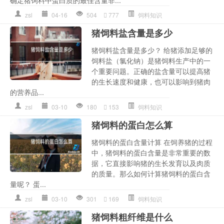
zsl
04-16
504
777
饲料知识
猪饲料盐含量是多少
猪饲料盐含量是多少？ 给猪添加足够的
饲料盐（氯化钠）是猪饲料生产中的一
个重要问题。正确的盐含量可以提高猪
的生长速度和健康，也可以影响到猪肉
的营养品...
zsl
03-10
180
153
饲料知识
猪饲料的蛋白怎么算
猪饲料的蛋白含量计算 在饲养猪的过程
中，猪饲料的蛋白含量是非常重要的数
据，它直接影响猪的生长发育以及肉质
的质量。那么如何计算猪饲料的蛋白含
量呢？ 蛋...
zsl
03-10
301
169
饲料知识
猪饲料粗纤维是什么