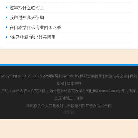
过年找什么临时工
股市过年几天假期
在日本学什么专业回国吃香
“来寻杖屦”的出处是哪里
Copyright © 2012 - 2026
27饲料网
Powered by
网站分类目录
|
精选推荐文章
|
网站
地图
|
疑难解答
声明：本站内容来自互联网，如信息有错误可发邮件到f_fb#foxmail.com说明，我们
会及时纠正，谢谢
本站仅为个人兴趣爱好，不接盈利性广告及商业合作
小男孩