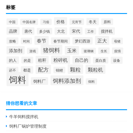
标签
价格
冬天
中国
元宵节
原料
中国名牌
习俗
品牌
宋代
唐代
大北
搅拌机
多少钱
工作
春节
正大
梦幻西游
攻略
春节期间
时间
母猪
猪饲料
添加剂
玉米
生长
疫情
游戏
玻璃钢
粉碎机
秸秆
自己的
的人
的是
设备
蛋白质
颗粒
配方
颗粒机
都是
还不
锦鲤
饲料
饲料添加剂
饲料厂
饵料
猜你想看的文章
牛羊饲料搅拌机
饲料厂锅炉管理制度