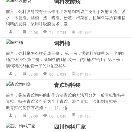
饲料发酵袋
前言：饲料发酵袋有什么作用？发酵饲料袋广泛用于发酵豆渣、潲
水、木薯渣、酒糟、渣、酱渣、粉渣、棉菜粕、粗饲料等所有粗精
饲料的发酵，采用呼吸膜技术，发...
sl
02-08
71
738
饲料知识
饲料桶
前言：饲料桶怎么样分成三份： 第一份：满饲料的3桶,装一半的1
桶,空桶3个 第二份：满饲料的1桶,装一半的5桶,空桶1个 第三份：
满饲料的3桶,装一半的1桶,空桶3...
sl
02-08
60
638
饲料知识
青贮饲料袋
前言：袋装青贮饲料的制作方法青贮的方法可分为一般青贮和特殊
青贮。特殊青贮又可分为半干青贮、混合青贮、添加剂青贮等。一
般青贮的制作方法如下： （1）适...
sl
02-08
66
649
饲料知识
四川饲料厂家