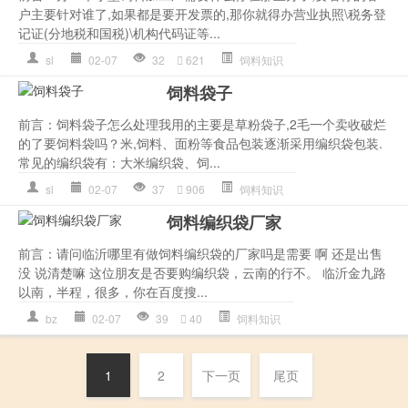
户主要针对谁了,如果都是要开发票的,那你就得办营业执照\税务登
记证(分地税和国税)\机构代码证等...
sl
02-07
32
621
饲料知识
饲料袋子
前言：饲料袋子怎么处理我用的主要是草粉袋子,2毛一个卖收破烂
的了要饲料袋吗？米,饲料、面粉等食品包装逐渐采用编织袋包装.
常见的编织袋有：大米编织袋、饲...
sl
02-07
37
906
饲料知识
饲料编织袋厂家
前言：请问临沂哪里有做饲料编织袋的厂家吗是需要 啊 还是出售
没 说清楚嘛 这位朋友是否要购编织袋，云南的行不。 临沂金九路
以南，半程，很多，你在百度搜...
bz
02-07
39
40
饲料知识
1
2
下一页
尾页