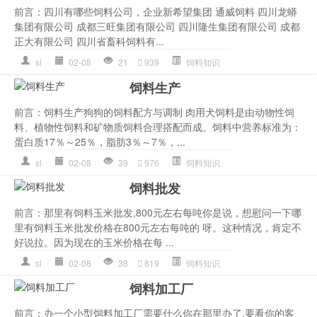
前言：四川有哪些饲料公司，企业新希望集团 通威饲料 四川龙蟒
集团有限公司 成都三旺集团有限公司 四川隆生集团有限公司 成都
正大有限公司 四川省畜科饲料有...
sl
02-08
21
939
饲料知识
饲料生产
前言：饲料生产狗狗的饲料配方与调制 肉用犬饲料是由动物性饲
料、植物性饲料和矿物质饲料合理搭配而成。饲料中营养标准为：
蛋白质17％～25％，脂肪3％～7％，...
sl
02-08
39
976
饲料知识
饲料批发
前言：那里有饲料玉米批发,800元左右每吨你是说，想慰问一下哪
里有饲料玉米批发价格在800元左右每吨的 呀。这种情况，肯定不
好说拉。因为现在的玉米价格在每 ...
sl
02-08
38
819
饲料知识
饲料加工厂
前言：办一个小型饲料加工厂需要什么你在那里办了,要看你的客