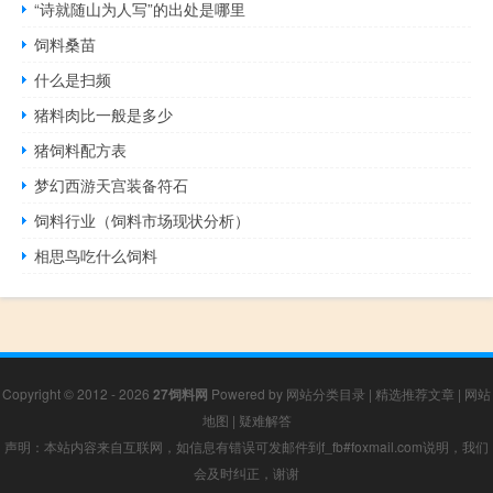
“诗就随山为人写”的出处是哪里
饲料桑苗
什么是扫频
猪料肉比一般是多少
猪饲料配方表
梦幻西游天宫装备符石
饲料行业（饲料市场现状分析）
相思鸟吃什么饲料
Copyright © 2012 - 2026
27饲料网
Powered by
网站分类目录
|
精选推荐文章
|
网站
地图
|
疑难解答
声明：本站内容来自互联网，如信息有错误可发邮件到f_fb#foxmail.com说明，我们
会及时纠正，谢谢