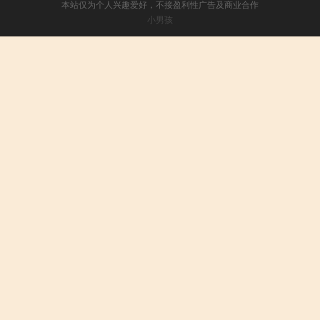
本站仅为个人兴趣爱好，不接盈利性广告及商业合作
小男孩