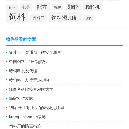
颗粒
配方
颗粒机
都是
还不
锦鲤
饲料
饲料添加剂
饲料厂
饵料
猜你想看的文章
简述一下普通员工的安全职责
中国饲料工业信息统计
猪饲料批发代理
猪饲料一方等于多少吨
江西考研比较容易的大学
杨家将传攻略
“身在千山顶上头”的出处是哪里
krampusishome攻略
饲料厂的防毒措施