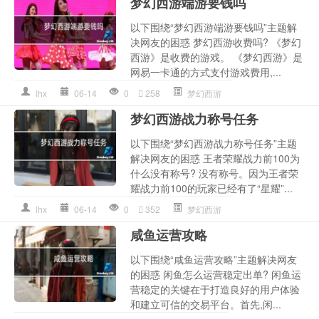
梦幻西游端游要钱吗
以下围绕“梦幻西游端游要钱吗”主题解
决网友的困惑 梦幻西游收费吗? 《梦幻
西游》是收费的游戏。 《梦幻西游》是
网易一卡通的方式支付游戏费用,...
lhx
06-14
0
258
梦幻西游
梦幻西游战力称号任务
以下围绕“梦幻西游战力称号任务”主题
解决网友的困惑 王者荣耀战力前100为
什么没有称号? 没有称号。因为王者荣
耀战力前100的玩家已经有了“星耀”...
lhx
06-14
0
352
梦幻西游
咸鱼运营攻略
以下围绕“咸鱼运营攻略”主题解决网友
的困惑 闲鱼怎么运营稳定出单? 闲鱼运
营稳定的关键在于打造良好的用户体验
和建立可信的交易平台。首先,闲...