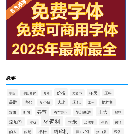
标签
价格
冬天
中国
元宵节
原料
中国名牌
习俗
品牌
宋代
唐代
大北
搅拌机
多少钱
工作
春节
正大
梦幻西游
攻略
春节期间
时间
母猪
猪饲料
添加剂
玉米
生长
疫情
游戏
玻璃钢
粉碎机
秸秆
自己的
的人
的是
设备
蛋白质