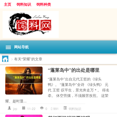
主页
饲料知识
饲料种类
网站导航
>
有关“荣耀”的文章
“蓬莱岛中”的出处是哪里
“蓬莱岛中”出自元代王哲的《绿头
鸭》。 “蓬莱岛中”全诗 《绿头鸭》 元
代 王哲 叹平生，景光奔走万＊。 得名
牵。 休空劳攘，不须频苦孜煎。 这荣
耀、趁时显...
jzp
11-22
0
991
饲料知识