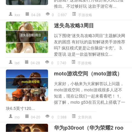
推出。不过够好玩 这款手游它有...
kxx
04-28
0
697
手游攻略
迷失岛攻略3周目
以下围绕“迷失岛攻略3周目”主题解决网
友的困惑 有好玩的益智解谜类手游推荐
吗? 疯狂模式更是让你脑袋“卡壳”。 3.
爱莲说 这是一款益智解谜独立...
lsd
04-28
0
740
手游攻略
moto游戏空间（moto游戏）
大家好，小杨来为大家解答以上问题，
moto游戏空间，moto游戏很多人还不
知道，现在让我们一起来看看吧！ 1、
据了解，moto g53在百元机上搭载了一
块6.5英寸120...
mo
04-20
0
388
文章列表
华为p30root（华为荣耀2 roo