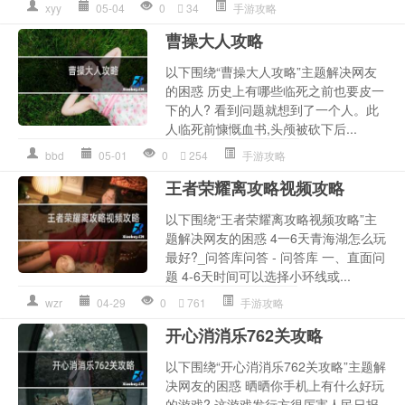
xyy
05-04
0
34
手游攻略
曹操大人攻略
以下围绕“曹操大人攻略”主题解决网友
的困惑 历史上有哪些临死之前也要皮一
下的人? 看到问题就想到了一个人。此
人临死前慷慨血书,头颅被砍下后...
bbd
05-01
0
254
手游攻略
王者荣耀离攻略视频攻略
以下围绕“王者荣耀离攻略视频攻略”主
题解决网友的困惑 4一6天青海湖怎么玩
最好?_问答库问答 - 问答库 一、直面问
题 4-6天时间可以选择小环线或...
wzr
04-29
0
761
手游攻略
开心消消乐762关攻略
以下围绕“开心消消乐762关攻略”主题解
决网友的困惑 晒晒你手机上有什么好玩
的游戏? 这游戏发行方很厉害人民日报