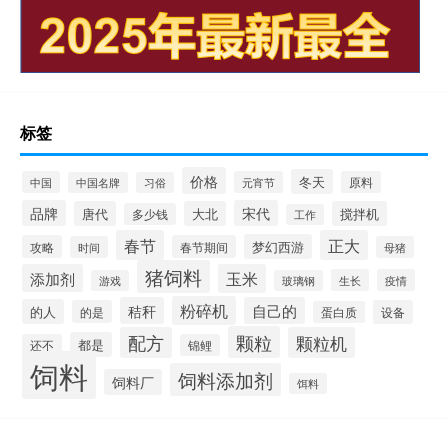
标签
价格
冬天
中国
元宵节
原料
中国名牌
习俗
品牌
宋代
唐代
大北
搅拌机
多少钱
工作
春节
正大
梦幻西游
攻略
春节期间
时间
母猪
猪饲料
添加剂
玉米
生长
疫情
游戏
玻璃钢
粉碎机
秸秆
自己的
的人
的是
设备
蛋白质
颗粒
配方
颗粒机
都是
还不
锦鲤
饲料
饲料添加剂
饲料厂
饵料