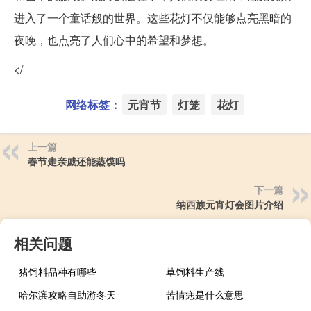
进入了一个童话般的世界。这些花灯不仅能够点亮黑暗的
夜晚，也点亮了人们心中的希望和梦想。
</
网络标签：
元宵节
灯笼
花灯
上一篇
春节走亲戚还能蒸馍吗
下一篇
纳西族元宵灯会图片介绍
相关问题
猪饲料品种有哪些
草饲料生产线
哈尔滨攻略自助游冬天
苦情痣是什么意思