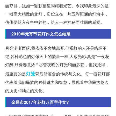
丽夺目，犹如一颗颗繁星闪耀着光芒。令我印象最深的是
一盏高大精致的龙灯，它伫立在一片五彩斑斓的灯海中，
仿佛要跃入夜空中翱翔，给人一种神秘而壮丽的感觉。
2010年元宵节花灯作文怎么结尾
月亮渐渐西落,我依依不舍地离开.但观灯的人还是络绎不
绝,各种彩色的灯像天上的繁星一样,大放光彩.真是"一夜花
灯醉,只缘春意浓." 尽管夜晚的灯光绚丽多彩，但我觉得，
灯笼
最重要的是
背后所蕴含的传统与文化。每一盏花灯都
代表着我们民族的独特魅力和智慧，展现着中华民族悠久
的历史和灿烂的文化。
金昌市2017年花灯八百字作文?