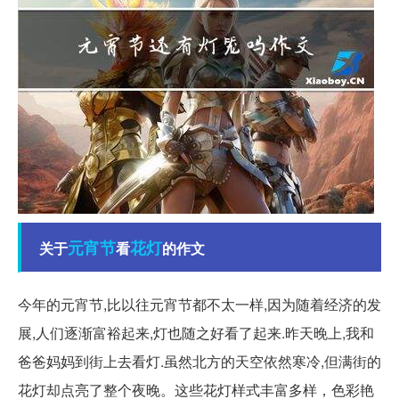
元宵节
花灯
关于
看
的作文
今年的元宵节,比以往元宵节都不太一样,因为随着经济的发
展,人们逐渐富裕起来,灯也随之好看了起来.昨天晚上,我和
爸爸妈妈到街上去看灯.虽然北方的天空依然寒冷,但满街的
花灯却点亮了整个夜晚。这些花灯样式丰富多样，色彩艳