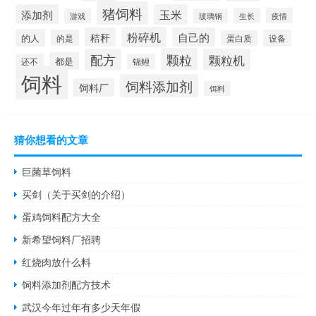
猪饲料
添加剂
玉米
生长
疫情
游戏
玻璃钢
粉碎机
秸秆
自己的
的人
的是
设备
蛋白质
颗粒
配方
颗粒机
都是
还不
锦鲤
饲料
饲料添加剂
饲料厂
饵料
猜你想看的文章
巨菌草饲料
买剑（关于买剑的介绍）
蛋鸡饲料配方大全
新希望饲料厂招聘
红烧肉放什么料
饲料添加剂配方技术
武汉今年过年有多少天年假