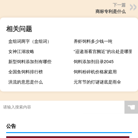
下一篇
商标专利是什么
相关问题
盒组词两字（盒组词）
养虾饲料多少钱一吨
女神江湖攻略
“迢递渐看宫阙近”的出处是哪里
新型饲料添加剂有哪些
饲料添加剂目录2045
全国鱼饲料排行榜
饲料粉碎机价格家庭用
洪流的意思是什么
元宵节的灯谜谜底是雨伞
☚
公告