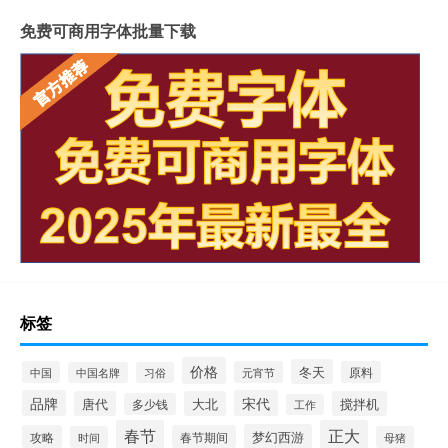
免费可商用字体批量下载
标签
价格
冬天
中国
元宵节
原料
中国名牌
习俗
品牌
宋代
唐代
大北
搅拌机
多少钱
工作
春节
正大
梦幻西游
攻略
春节期间
时间
母猪