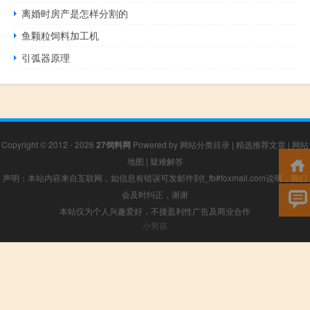
离婚时房产是怎样分割的
鱼颗粒饲料加工机
引弧器原理
Copyright © 2012 - 2026
27饲料网
Powered by
网站分类目录
|
精选推荐文章
|
网站
地图
|
疑难解答
声明：本站内容来自互联网，如信息有错误可发邮件到f_fb#foxmail.com说明，我们
会及时纠正，谢谢
本站仅为个人兴趣爱好，不接盈利性广告及商业合作
小男孩