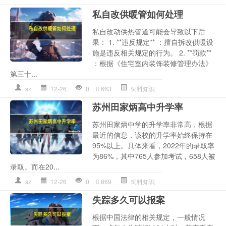
私自改供暖管如何处理
私自改动供热管道可能会导致以下后
果： 1. **违反规定** ：擅自拆改供暖设
施是违反相关规定的行为。 2. **罚款**
：根据《住宅室内装饰装修管理办法》
第三十...
sz
12-26
0
663
饲料知识
苏州田家炳高中升学率
苏州田家炳中学的升学率非常高，根据
最近的信息，该校的升学率始终保持在
95%以上。具体来看，2022年的录取率
为86%，其中765人参加考试，658人被
录取。而在20...
sz
12-26
0
869
饲料知识
失踪多久可以报案
根据中国法律的相关规定，一般情况