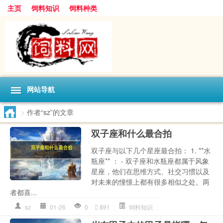
主页
饲料知识
饲料种类
网站导航
>
作者“sz”的文章
双子座和什么最合拍
双子座与以下几个星座最合拍： 1. **水
瓶座** ： - 双子座和水瓶座都属于风象
星座，他们在思维方式、社交习惯以及
对未来的憧憬上都有很多相似之处。两
者都喜...
sz
01-26
0
891
饲料知识