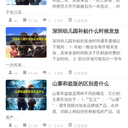
州师范大学可能被划为一本批次。 - 对
于非江苏...
sz
01-05
0
500
文章列表
深圳幼儿园补贴什么时候发放
深圳幼儿园补贴的发放时间通常遵循以
下规则： 1. 补贴一般会在每学期末发
放，具体发放时间取决于区财政经费的
下达时间。 2. 部分区域可能实行一学年
一次性发...
sz
01-04
0
368
文章列表
山寨和盗版的区别是什么
山寨和盗版是两种不同的概念，它们的
主要区别在于： 1. **定义** ： - **山寨*
* ：通常指模仿知名品牌或产品，在外
观、功能上相似但价格较低的产品。这
类产...
sz
01-03
0
614
文章列表