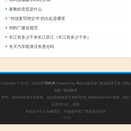
家教的意思是什么
“何须更写绝交书”的出处是哪里
饲料厂建设规范
长江有多少千米长江苏江（长江有多少千米）
冬天汽车喷漆没有透光吗
Copyright © 2012 - 2026
27饲料网
Powered by
网站分类目录
|
精选推荐文章
|
网站
地图
|
疑难解答
声明：本站内容来自互联网，如信息有错误可发邮件到f_fb#foxmail.com说明，我们
会及时纠正，谢谢
本站仅为个人兴趣爱好，不接盈利性广告及商业合作
小男孩