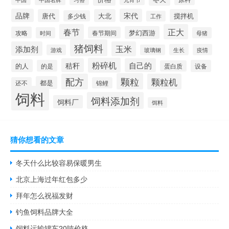
品牌
宋代
唐代
大北
搅拌机
多少钱
工作
春节
正大
梦幻西游
攻略
春节期间
时间
母猪
猪饲料
添加剂
玉米
生长
疫情
游戏
玻璃钢
粉碎机
秸秆
自己的
的人
的是
设备
蛋白质
颗粒
配方
颗粒机
都是
还不
锦鲤
饲料
饲料添加剂
饲料厂
饵料
猜你想看的文章
冬天什么比较容易保暖男生
北京上海过年红包多少
拜年怎么祝福发财
钓鱼饲料品牌大全
饲料运输罐车20吨价格