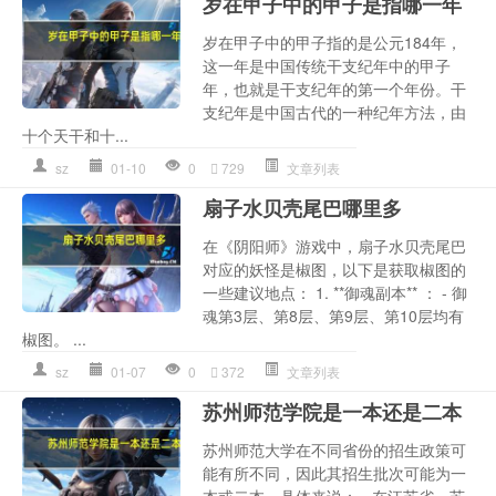
岁在甲子中的甲子是指哪一年
岁在甲子中的甲子指的是公元184年，
这一年是中国传统干支纪年中的甲子
年，也就是干支纪年的第一个年份。干
支纪年是中国古代的一种纪年方法，由
十个天干和十...
sz
01-10
0
729
文章列表
扇子水贝壳尾巴哪里多
在《阴阳师》游戏中，扇子水贝壳尾巴
对应的妖怪是椒图，以下是获取椒图的
一些建议地点： 1. **御魂副本** ： - 御
魂第3层、第8层、第9层、第10层均有
椒图。 ...
sz
01-07
0
372
文章列表
苏州师范学院是一本还是二本
苏州师范大学在不同省份的招生政策可
能有所不同，因此其招生批次可能为一
本或二本。具体来说： - 在江苏省，苏