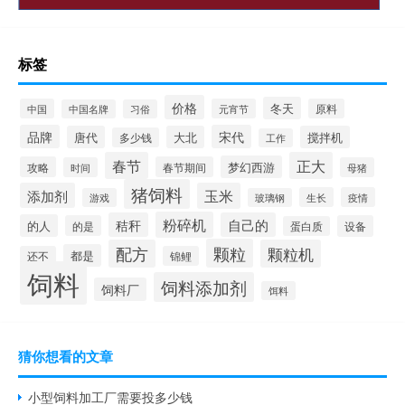
标签
价格
冬天
中国
元宵节
原料
中国名牌
习俗
品牌
宋代
唐代
大北
搅拌机
多少钱
工作
春节
正大
梦幻西游
攻略
春节期间
时间
母猪
猪饲料
添加剂
玉米
生长
疫情
游戏
玻璃钢
粉碎机
秸秆
自己的
的人
的是
设备
蛋白质
颗粒
配方
颗粒机
都是
还不
锦鲤
饲料
饲料添加剂
饲料厂
饵料
猜你想看的文章
小型饲料加工厂需要投多少钱