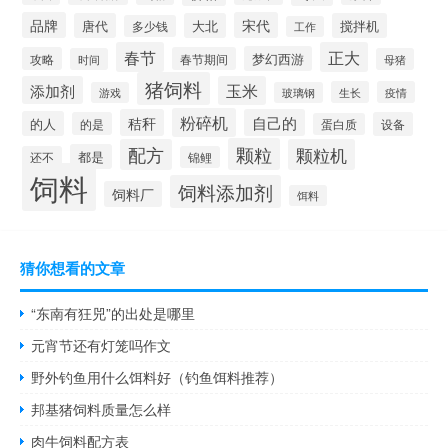
品牌
宋代
唐代
大北
搅拌机
多少钱
工作
春节
正大
梦幻西游
攻略
春节期间
时间
母猪
猪饲料
添加剂
玉米
生长
疫情
游戏
玻璃钢
粉碎机
秸秆
自己的
的人
的是
设备
蛋白质
颗粒
配方
颗粒机
都是
还不
锦鲤
饲料
饲料添加剂
饲料厂
饵料
猜你想看的文章
“东南有狂兕”的出处是哪里
元宵节还有灯笼吗作文
野外钓鱼用什么饵料好（钓鱼饵料推荐）
邦基猪饲料质量怎么样
肉牛饲料配方表