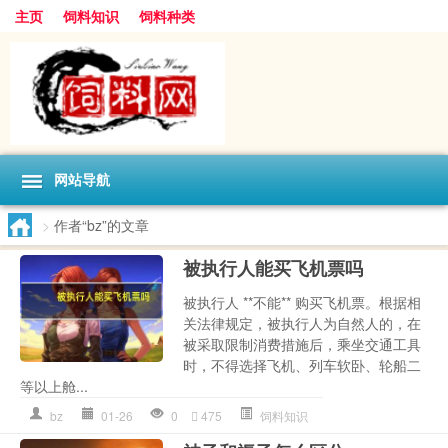
主页
饲料知识
饲料种类
网站导航
>
作者“bz”的文章
被执行人能买飞机票吗
被执行人 **不能** 购买飞机票。根据相
关法律规定，被执行人为自然人的，在
被采取限制消费措施后，乘坐交通工具
时，不得选择飞机、列车软卧、轮船二
等以上舱...
bz
01-26
0
475
饲料知识