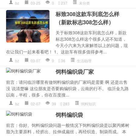
bz
03-25
0
237
未分类
标致308这款车到底怎么样
（新款标志308怎么样）
关于标致308这款车到底怎么样，新款
标志308怎么样这个很多人还不知道，
今天小六来为大家解答以上的问题，现
在让我们一起来看看吧！ 1、这款车有很多值得参考...
bz
03-07
0
36
生活助理
饲料编织袋厂家
前言：请问临沂哪里有做饲料编织袋的厂家吗是需要 啊 还是出售
没 说清楚嘛 这位朋友是否要购编织袋，云南的行不。 临沂金九路
以南，半程，很多，你在百度搜...
bz
02-07
39
283
饲料知识
饲料编织袋
前言：你好。饲料编织袋问题一般情况下饲料编织袋是以聚丙烯树
脂为主要原料，经挤出、拉伸成扁丝，再经织造、制袋而成。 本