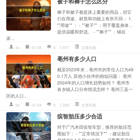
被子和褥子怎么区分
褥子和被子都是床上重要的用品，但它
们在用途、材质和功能上有所不同： 1.
**用途** ： - **被子** ：用于覆盖身体，
提供温暖和舒适。 - **褥子** ：铺在
床...
bz
01-05
0
971
文章列表
亳州有多少人口
截至2023年末，亳州市的常住人口为49
0.1万人 其他小伙伴的相似问题： 亳州
2024年的人口增长趋势如何？ 亳州市
各乡镇人口分布情况怎样？ 亳州三县一
区的人口...
bz
01-04
0
265
文章列表
缤智胎压多少合适
对于广汽本田缤智车型，推荐的胎压范
围如下： - **正常情况下** ：建议胎压
保持在2.4-2.5bar之间。 - **夏季高温时