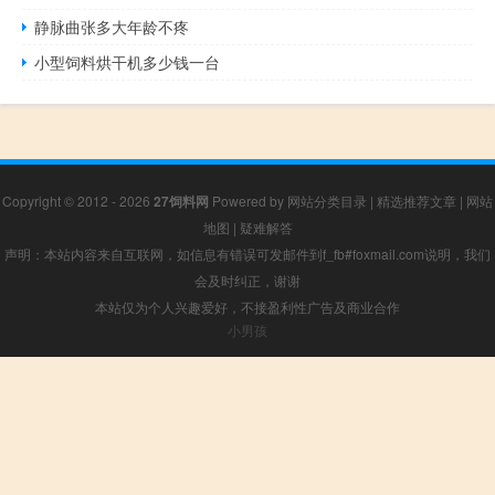
静脉曲张多大年龄不疼
小型饲料烘干机多少钱一台
Copyright © 2012 - 2026
27饲料网
Powered by
网站分类目录
|
精选推荐文章
|
网站
地图
|
疑难解答
声明：本站内容来自互联网，如信息有错误可发邮件到f_fb#foxmail.com说明，我们
会及时纠正，谢谢
本站仅为个人兴趣爱好，不接盈利性广告及商业合作
小男孩