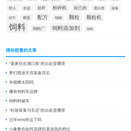
粉碎机
秸秆
自己的
的人
的是
设备
蛋白质
颗粒
配方
颗粒机
都是
还不
锦鲤
饲料
饲料添加剂
饲料厂
饵料
猜你想看的文章
“妾家住在湘江曲”的出处是哪里
梦幻西游天宫装备符石
米能晒太阳吗
哪有饲料车品牌
饲料料罐车
“杜陵谁复与车还”的出处是哪里
过年ems停运了吗
小象教你如何选择软著加急的档位