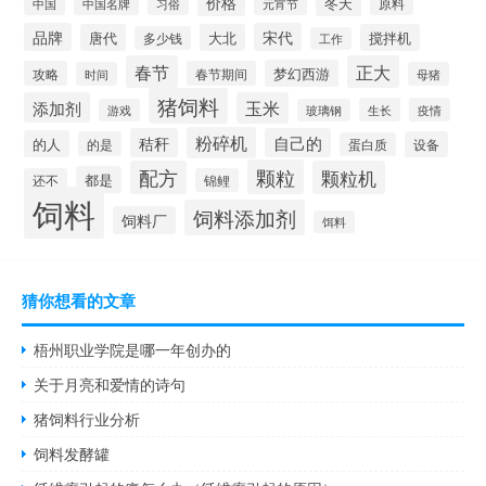
价格
冬天
中国
元宵节
原料
中国名牌
习俗
品牌
宋代
唐代
大北
搅拌机
多少钱
工作
春节
正大
梦幻西游
攻略
春节期间
时间
母猪
猪饲料
添加剂
玉米
生长
疫情
游戏
玻璃钢
粉碎机
秸秆
自己的
的人
的是
设备
蛋白质
颗粒
配方
颗粒机
都是
还不
锦鲤
饲料
饲料添加剂
饲料厂
饵料
猜你想看的文章
梧州职业学院是哪一年创办的
关于月亮和爱情的诗句
猪饲料行业分析
饲料发酵罐