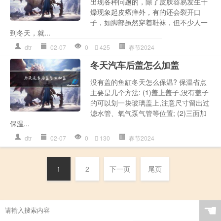
出现各种问题的，除了皮肤容易发生干
燥现象起皮瘙痒外，有的还会裂开口
子，如脚部虽然穿着鞋袜，但不少人一
到冬天，就...
dtr
02-07
0
425
春节2024
冬天汽车后盖怎么加盖
没有盖的鱼缸冬天怎么保温? 保温省点
主要是几个方法: (1)盖上盖子,没有盖子
的可以划一块玻璃盖上,注意尺寸留出过
滤水管、氧气泵气管等位置; (2)三面加
保温...
dtr
02-07
0
130
春节2024
1
2
下一页
尾页
☚