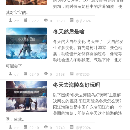
奶粉，同时保留奶粉中的营养物质，使
其对宝宝的...
dtr
02-17
0
623
春节2024
冬天然后是啥
冬天的大自然变化 冬天来了，大自然发
生许多变化。首先是树叶凋零、变色枯
萎，动物也开始储存食物过冬，像蛇等
动物会进入冬眠状态。气温下降，北方
可能会下...
dtr
02-10
0
198
春节2024
冬天去海陵岛好玩吗
以下围绕“冬天去海陵岛好玩吗”主题解
决网友的困惑 阳江海陵岛冬天怎么玩?
阳江海陵岛是中国广东省阳江市的一个
美丽的海岛，即使在冬天这个旅游的淡
季，依然...
dtr
02-10
0
740
春节2024