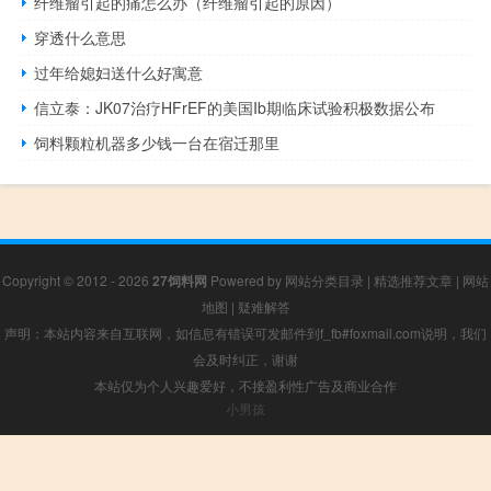
纤维瘤引起的痛怎么办（纤维瘤引起的原因）
穿透什么意思
过年给媳妇送什么好寓意
信立泰：JK07治疗HFrEF的美国Ib期临床试验积极数据公布
饲料颗粒机器多少钱一台在宿迁那里
Copyright © 2012 - 2026
27饲料网
Powered by
网站分类目录
|
精选推荐文章
|
网站
地图
|
疑难解答
声明：本站内容来自互联网，如信息有错误可发邮件到f_fb#foxmail.com说明，我们
会及时纠正，谢谢
本站仅为个人兴趣爱好，不接盈利性广告及商业合作
小男孩