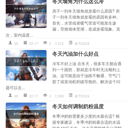
冬天墙角为什么这么冷
房子一到冬天墙角就发霉什么原因? 房
子一到冬天墙角就发霉的原因有多种。
首先，水管或者暖气管道可能发生渗
漏，导致墙体受潮，造成发霉现象。其
次，室内温度...
dtr
02-17
0
472
春节2024
冬天汽油加什么好点
冷车不好上油 在冬天，很多车主都会遇
到一个困扰，那就是冷车时无法顺利上
油。这可能是由于油路不畅通、节气门
脏了或发动机积碳导致的。解决这个问
题可以去...
dtr
02-17
0
508
春节2024
冬天如何调制奶粉温度
冬季冲奶粉需要多少度的水最合适? 根
据专家建议，冬季冲奶粉最合适的水温
约为40℃左右。这个温度能够充分溶解