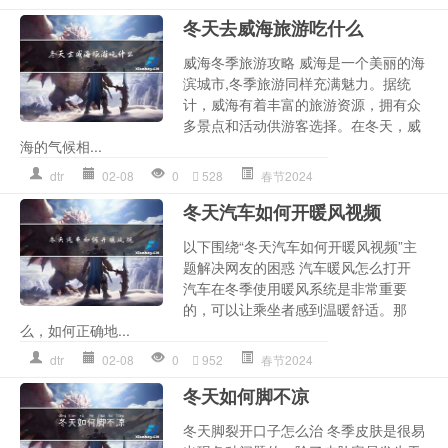
冬天去威海旅游吃什么
威海冬季旅游攻略 威海是一个美丽的海
滨城市,冬季旅游同样充满魅力。据统
计，威海有着丰富的旅游资源，拥有众
多景点和活动供游客选择。在冬天，威
海的气候相...
dtr
02-08
0
528
春节2024
冬天汽车如何开暖风视频
以下围绕“冬天汽车如何开暖风视频”主
题解决网友的困惑 汽车暖风怎么打开
汽车在冬季使用暖风系统是非常重要
的，可以让乘坐者感到温暖舒适。那
么，如何正确地...
dtr
02-08
0
952
春节2024
冬天如何脚不凉
冬天脚裂开口子怎么治 冬季皮肤是很易