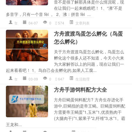
音不是很了解那具体是什么情况呢，现
在让我们一起来瞧瞧吧！ 1、“沸”不是
多音字，只有一个音 fèi 。 2、沸：拼音 fèi ...
fz
04-07
0
574
文章列表
方舟渡渡鸟蛋怎么孵化（鸟蛋
怎么孵化）
关于方舟渡渡鸟蛋怎么孵化，鸟蛋怎么
孵化这个很多人还不知道，今天小六来
为大家解答以上的问题，现在让我们一
起来看看吧！ 1、鸟自己会去孵化的,如果人工腐...
fz
03-09
0
647
生活助理
方舟手游饲料配方大全
方舟巨蝎蛋饲料配方? 方舟生存进化手
游中,巨蝎指的是帝王蝎。巨蝎蛋饲料配
方需要帝王蝎蛋*1,玉米*1,优质熟肉干
(大腿肉干)*1,紫果子*2,纤维*3,水*1。霸
王龙和...