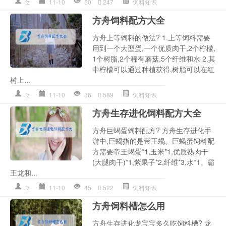
fz
11-10
50
247
饲料知识
方舟饲料配方大全
方舟上等饲料的做法? 1.上等饲料需要
用到一个大型蛋,一个优质肉干,2个柠檬,
1个树脂,2个稀有蘑菇,5个纤维和水 2.其
中柠檬可以通过种植获得,树脂可以在红
树上...
fz
11-10
86
589
饲料知识
方舟生存进化饲料配方大全
方舟巨蝎蛋饲料配方? 方舟生存进化手
游中,巨蝎指的是帝王蝎。巨蝎蛋饲料配
方需要帝王蝎蛋*1,玉米*1,优质熟肉干
(大腿肉干)*1,紫果子*2,纤维*3,水*1。霸
王龙和...
fz
11-10
45
522
饲料知识
方舟饲料槽怎么用
方舟生存进化龙宝宝多久吃饲料槽? 龙