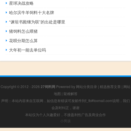
星球决战攻略
哈尔滨牛羊饲料十大名牌
“谏垣书殿继为联”的出处是哪里
猪饲料怎么喂猪
花呗分期怎么算
大年初一能去单位吗
Copyright © 2012 - 2026
27饲料网
Powered by
网站分类目录
|
精选推荐文章
|
网站
地图
|
疑难解答
声明：本站内容来自互联网，如信息有错误可发邮件到f_fb#foxmail.com说明，我们
会及时纠正，谢谢
本站仅为个人兴趣爱好，不接盈利性广告及商业合作
小男孩