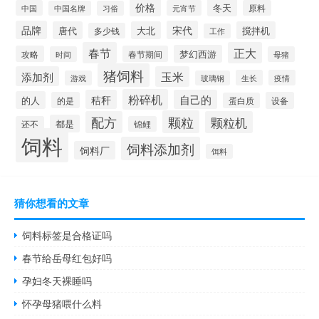
价格
冬天
中国
元宵节
原料
中国名牌
习俗
品牌
宋代
唐代
大北
搅拌机
多少钱
工作
春节
正大
梦幻西游
攻略
春节期间
时间
母猪
猪饲料
添加剂
玉米
生长
疫情
游戏
玻璃钢
粉碎机
秸秆
自己的
的人
的是
设备
蛋白质
颗粒
配方
颗粒机
都是
还不
锦鲤
饲料
饲料添加剂
饲料厂
饵料
猜你想看的文章
饲料标签是合格证吗
春节给岳母红包好吗
孕妇冬天裸睡吗
怀孕母猪喂什么料