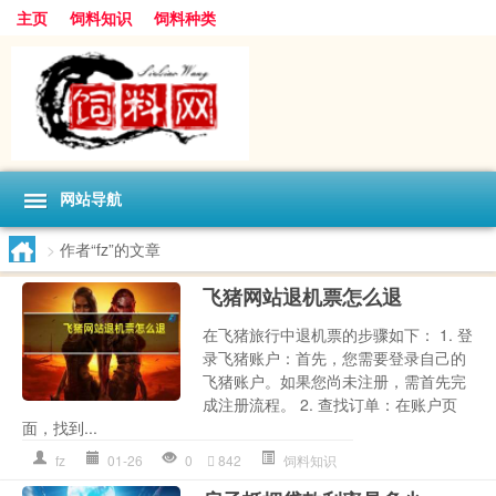
主页
饲料知识
饲料种类
网站导航
>
作者“fz”的文章
飞猪网站退机票怎么退
在飞猪旅行中退机票的步骤如下： 1. 登
录飞猪账户：首先，您需要登录自己的
飞猪账户。如果您尚未注册，需首先完
成注册流程。 2. 查找订单：在账户页
面，找到...
fz
01-26
0
842
饲料知识