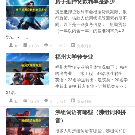
房子抵押贷款利率是多少
房屋抵押贷款利率会根据贷款期限、银
行政策、借款人信用状况等因素有所不
同。以下是一些参考信息： - 短期贷款
（一年以内含一年）的基准利率为4.3
5%。 - 一...
fz
01-06
0
692
文章列表
福州大学转专业
福州大学转专业的具体情况如下： ###
转出专业 - 土木工程：46名学生转出 -
英语：23名学生转出 - 建筑类：20名学
生转出 ### 转入专业 - 计算机类专业：
31名...
fz
12-30
0
721
文章列表
沸组词语有哪些（沸组词和拼
音）
很多人对沸组词语有哪些，沸组词和拼