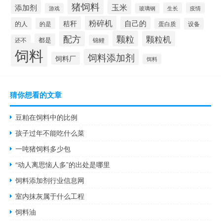
猪饲料
添加剂
玉米
生长
疫情
游戏
玻璃钢
粉碎机
秸秆
自己的
的人
的是
设备
蛋白质
颗粒
配方
颗粒机
都是
还不
锦鲤
饲料
饲料添加剂
饲料厂
饵料
猜你想看的文章
豆粕在饲料中的比例
孩子过年不能吃什么菜
一吨猪饲料多少包
“动人离思恼人多”的出处是哪里
饲料添加剂行业信息网
室内抹灰属于什么工程
饲料油