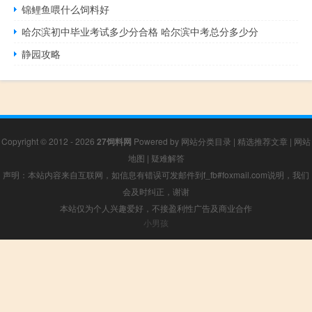
锦鲤鱼喂什么饲料好
哈尔滨初中毕业考试多少分合格 哈尔滨中考总分多少分
静园攻略
Copyright © 2012 - 2026
27饲料网
Powered by
网站分类目录
|
精选推荐文章
|
网站
地图
|
疑难解答
声明：本站内容来自互联网，如信息有错误可发邮件到f_fb#foxmail.com说明，我们
会及时纠正，谢谢
本站仅为个人兴趣爱好，不接盈利性广告及商业合作
小男孩