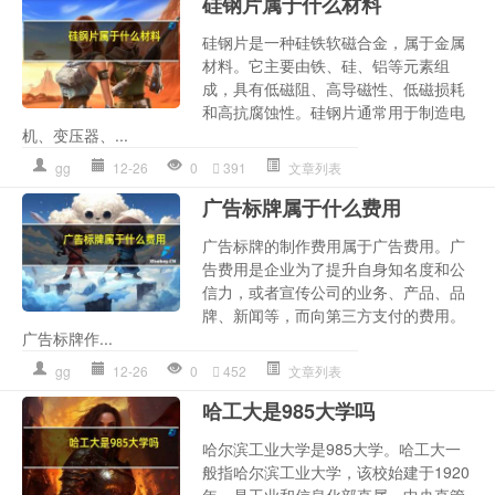
硅钢片属于什么材料
硅钢片是一种硅铁软磁合金，属于金属
材料。它主要由铁、硅、铝等元素组
成，具有低磁阻、高导磁性、低磁损耗
和高抗腐蚀性。硅钢片通常用于制造电
机、变压器、...
gg
12-26
0
391
文章列表
广告标牌属于什么费用
广告标牌的制作费用属于广告费用。广
告费用是企业为了提升自身知名度和公
信力，或者宣传公司的业务、产品、品
牌、新闻等，而向第三方支付的费用。
广告标牌作...
gg
12-26
0
452
文章列表
哈工大是985大学吗
哈尔滨工业大学是985大学。哈工大一
般指哈尔滨工业大学，该校始建于1920
年，是工业和信息化部直属、中央直管