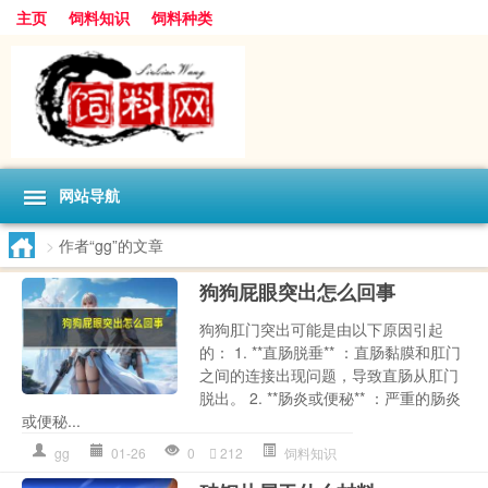
主页
饲料知识
饲料种类
网站导航
>
作者“gg”的文章
狗狗屁眼突出怎么回事
狗狗肛门突出可能是由以下原因引起
的： 1. **直肠脱垂** ：直肠黏膜和肛门
之间的连接出现问题，导致直肠从肛门
脱出。 2. **肠炎或便秘** ：严重的肠炎
或便秘...
gg
01-26
0
212
饲料知识