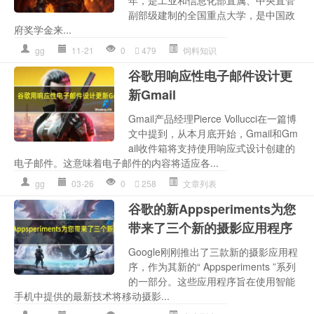
副部级建制的全国重点大学，是中国政
府奖学金来...
gg
11-21
0
479
饲料知识
谷歌用响应性电子邮件设计更
新Gmail
Gmail产品经理Pierce Vollucci在一篇博
文中提到，从本月底开始，Gmail和Gm
ail收件箱将支持使用响应式设计创建的
电子邮件。这意味着电子邮件的内容将适应各...
gg
03-26
0
258
文章列表
谷歌的新Appsperiments为您
带来了三个新的摄影应用程序
Google刚刚推出了三款新的摄影应用程
序，作为其新的“ Appsperiments ”系列
的一部分。这些应用程序旨在使用智能
手机中提供的最新技术将移动摄影...